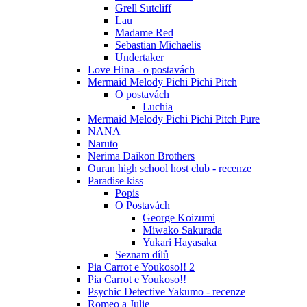
Grell Sutcliff
Lau
Madame Red
Sebastian Michaelis
Undertaker
Love Hina - o postavách
Mermaid Melody Pichi Pichi Pitch
O postavách
Luchia
Mermaid Melody Pichi Pichi Pitch Pure
NANA
Naruto
Nerima Daikon Brothers
Ouran high school host club - recenze
Paradise kiss
Popis
O Postavách
George Koizumi
Miwako Sakurada
Yukari Hayasaka
Seznam dílů
Pia Carrot e Youkoso!! 2
Pia Carrot e Youkoso!!
Psychic Detective Yakumo - recenze
Romeo a Julie