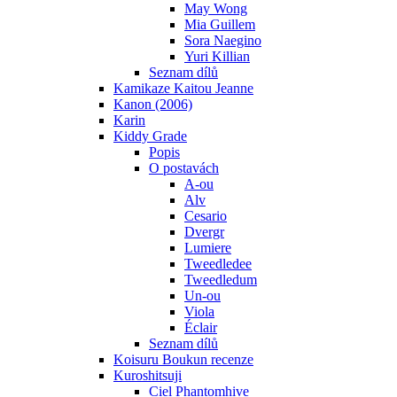
May Wong
Mia Guillem
Sora Naegino
Yuri Killian
Seznam dílů
Kamikaze Kaitou Jeanne
Kanon (2006)
Karin
Kiddy Grade
Popis
O postavách
A-ou
Alv
Cesario
Dvergr
Lumiere
Tweedledee
Tweedledum
Un-ou
Viola
Éclair
Seznam dílů
Koisuru Boukun recenze
Kuroshitsuji
Ciel Phantomhive