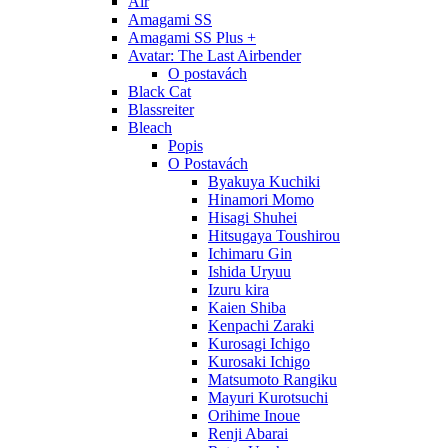
Air
Amagami SS
Amagami SS Plus +
Avatar: The Last Airbender
O postavách
Black Cat
Blassreiter
Bleach
Popis
O Postavách
Byakuya Kuchiki
Hinamori Momo
Hisagi Shuhei
Hitsugaya Toushirou
Ichimaru Gin
Ishida Uryuu
Izuru kira
Kaien Shiba
Kenpachi Zaraki
Kurosagi Ichigo
Kurosaki Ichigo
Matsumoto Rangiku
Mayuri Kurotsuchi
Orihime Inoue
Renji Abarai