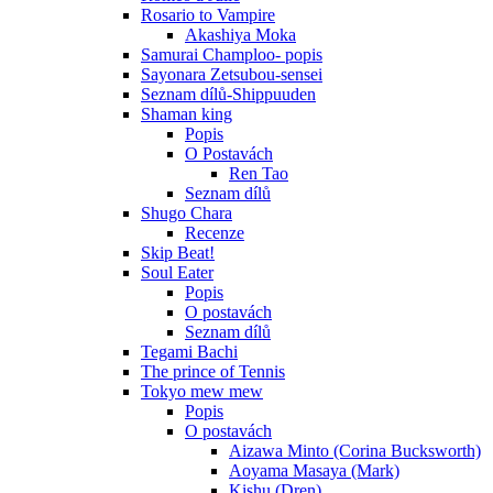
Rosario to Vampire
Akashiya Moka
Samurai Champloo- popis
Sayonara Zetsubou-sensei
Seznam dílů-Shippuuden
Shaman king
Popis
O Postavách
Ren Tao
Seznam dílů
Shugo Chara
Recenze
Skip Beat!
Soul Eater
Popis
O postavách
Seznam dílů
Tegami Bachi
The prince of Tennis
Tokyo mew mew
Popis
O postavách
Aizawa Minto (Corina Bucksworth)
Aoyama Masaya (Mark)
Kishu (Dren)