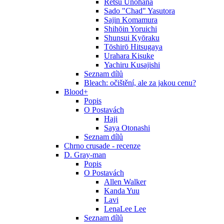
Retsu Unohana
Sado "Chad" Yasutora
Sajin Komamura
Shihōin Yoruichi
Shunsui Kyōraku
Tōshirō Hitsugaya
Urahara Kisuke
Yachiru Kusajishi
Seznam dílů
Bleach: očištění, ale za jakou cenu?
Blood+
Popis
O Postavách
Haji
Saya Otonashi
Seznam dílů
Chrno crusade - recenze
D. Gray-man
Popis
O Postavách
Allen Walker
Kanda Yuu
Lavi
LenaLee Lee
Seznam dílů