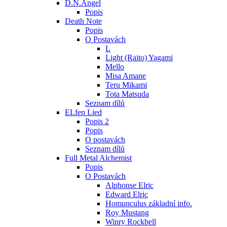
D.N.Angel
Popis
Death Note
Popis
O Postavách
L
Light (Raito) Yagami
Mello
Misa Amane
Teru Mikami
Tota Matsuda
Seznam dílů
ELfen Lied
Popis 2
Popis
O postavách
Seznam dílů
Full Metal Alchemist
Popis
O Postavách
Alphonse Elric
Edward Elric
Homunculus základní info.
Roy Mustang
Winry Rockbell