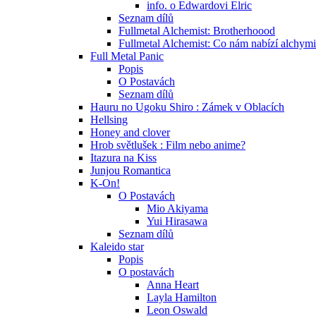
info. o Edwardovi Elric
Seznam dílů
Fullmetal Alchemist: Brotherhoood
Fullmetal Alchemist: Co nám nabízí alchym
Full Metal Panic
Popis
O Postavách
Seznam dílů
Hauru no Ugoku Shiro : Zámek v Oblacích
Hellsing
Honey and clover
Hrob světlušek : Film nebo anime?
Itazura na Kiss
Junjou Romantica
K-On!
O Postavách
Mio Akiyama
Yui Hirasawa
Seznam dílů
Kaleido star
Popis
O postavách
Anna Heart
Layla Hamilton
Leon Oswald