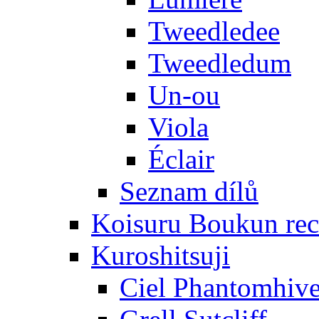
Tweedledee
Tweedledum
Un-ou
Viola
Éclair
Seznam dílů
Koisuru Boukun rec
Kuroshitsuji
Ciel Phantomhiv