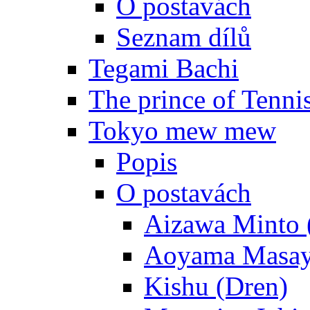
O postavách
Seznam dílů
Tegami Bachi
The prince of Tenni
Tokyo mew mew
Popis
O postavách
Aizawa Minto 
Aoyama Masay
Kishu (Dren)