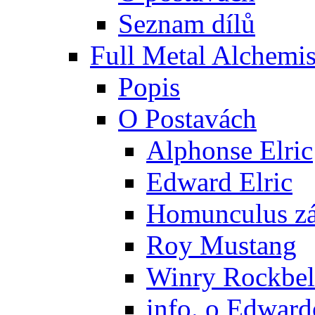
Seznam dílů
Full Metal Alchemis
Popis
O Postavách
Alphonse Elric
Edward Elric
Homunculus zák
Roy Mustang
Winry Rockbel
info. o Edward