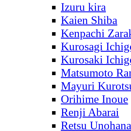
Izuru kira
Kaien Shiba
Kenpachi Zara
Kurosagi Ichig
Kurosaki Ichig
Matsumoto Ra
Mayuri Kurots
Orihime Inoue
Renji Abarai
Retsu Unohan