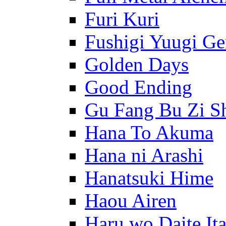
Furi Kuri
Fushigi Yuugi G
Golden Days
Good Ending
Gu Fang Bu Zi S
Hana To Akuma
Hana ni Arashi
Hanatsuki Hime
Haou Airen
Haru wo Daite It