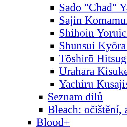
Sado "Chad" Y
Sajin Komamu
Shihōin Yoruic
Shunsui Kyōra
Tōshirō Hitsu
Urahara Kisuk
Yachiru Kusaji
Seznam dílů
Bleach: očištění, 
Blood+