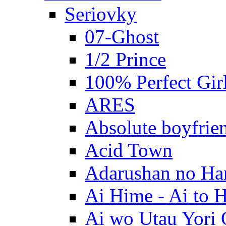
Seriovky
07-Ghost
1/2 Prince
100% Perfect Gir
ARES
Absolute boyfrie
Acid Town
Adarushan no H
Ai Hime - Ai to 
Ai wo Utau Yori 