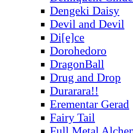
Dengeki Daisy
Devil and Devil
Di[e]ce
Dorohedoro
DragonBall
Drug and Drop
Durarara!!
Erementar Gerad
Fairy Tail
Full Metal Alche