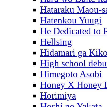
Hataraku Maou-s
Hatenkou Yuugi
He Dedicated to 
Hellsing
Hidamari ga Kik
High school debu
Himegoto Asobi
Honey X Honey 
Horimiya
Hoshi no Yakata