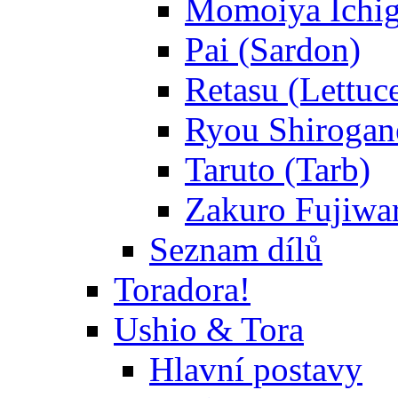
Momoiya Ichig
Pai (Sardon)
Retasu (Lettuc
Ryou Shirogane
Taruto (Tarb)
Zakuro Fujiwar
Seznam dílů
Toradora!
Ushio & Tora
Hlavní postavy