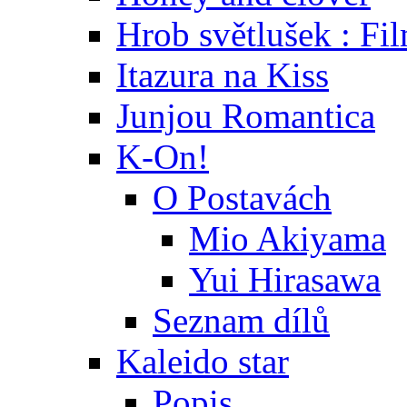
Hrob světlušek : Fi
Itazura na Kiss
Junjou Romantica
K-On!
O Postavách
Mio Akiyama
Yui Hirasawa
Seznam dílů
Kaleido star
Popis