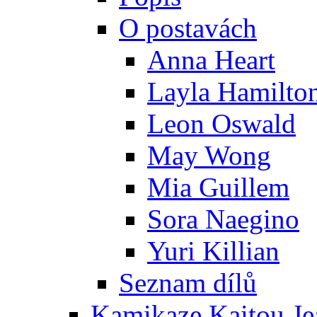
O postavách
Anna Heart
Layla Hamilto
Leon Oswald
May Wong
Mia Guillem
Sora Naegino
Yuri Killian
Seznam dílů
Kamikaze Kaitou Je