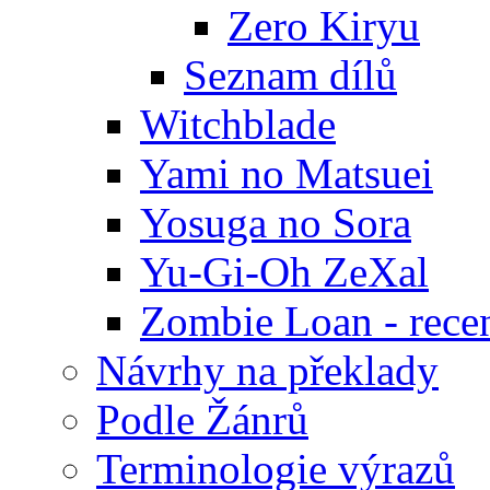
Zero Kiryu
Seznam dílů
Witchblade
Yami no Matsuei
Yosuga no Sora
Yu-Gi-Oh ZeXal
Zombie Loan - rece
Návrhy na překlady
Podle Žánrů
Terminologie výrazů