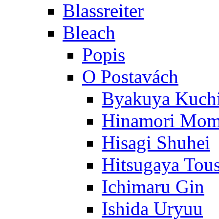
Blassreiter
Bleach
Popis
O Postavách
Byakuya Kuch
Hinamori Mo
Hisagi Shuhei
Hitsugaya Tou
Ichimaru Gin
Ishida Uryuu