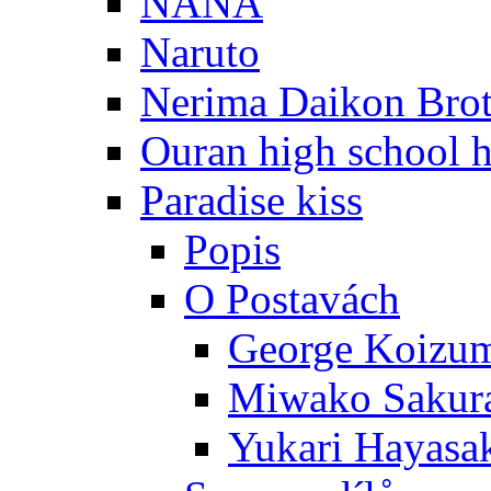
NANA
Naruto
Nerima Daikon Brot
Ouran high school h
Paradise kiss
Popis
O Postavách
George Koizu
Miwako Sakur
Yukari Hayasa