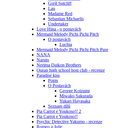
Grell Sutcliff
Lau
Madame Red
Sebastian Michaelis
Undertaker
Love Hina - o postavách
Mermaid Melody Pichi Pichi Pitch
O postavách
Luchia
Mermaid Melody Pichi Pichi Pitch Pure
NANA
Naruto
Nerima Daikon Brothers
Ouran high school host club - recenze
Paradise kiss
Popis
O Postavách
George Koizumi
Miwako Sakurada
Yukari Hayasaka
Seznam dílů
Pia Carrot e Youkoso!! 2
Pia Carrot e Youkoso!!
Psychic Detective Yakumo - recenze
Romeo a Julie