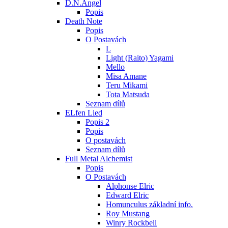
D.N.Angel
Popis
Death Note
Popis
O Postavách
L
Light (Raito) Yagami
Mello
Misa Amane
Teru Mikami
Tota Matsuda
Seznam dílů
ELfen Lied
Popis 2
Popis
O postavách
Seznam dílů
Full Metal Alchemist
Popis
O Postavách
Alphonse Elric
Edward Elric
Homunculus základní info.
Roy Mustang
Winry Rockbell