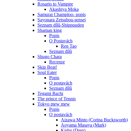
Rosario to Vampire
Akashiya Moka
Samurai Champloo- popis
Sayonara Zetsubou-sensei
Seznam dílů-Shippuuden
Shaman king
Popis
O Postavách
Ren Tao
Seznam dílů
Shugo Chara
Recenze
Skip Beat!
Soul Eater
Popis
O postavách
Seznam dílů
Tegami Bachi
The prince of Tennis
Tokyo mew mew
Popis
O postavách
Aizawa Minto (Corina Bucksworth)
Aoyama Masaya (Mark)
Kishu (Dren)