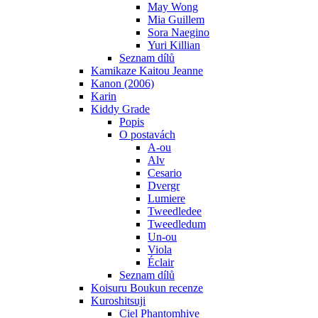
May Wong
Mia Guillem
Sora Naegino
Yuri Killian
Seznam dílů
Kamikaze Kaitou Jeanne
Kanon (2006)
Karin
Kiddy Grade
Popis
O postavách
A-ou
Alv
Cesario
Dvergr
Lumiere
Tweedledee
Tweedledum
Un-ou
Viola
Éclair
Seznam dílů
Koisuru Boukun recenze
Kuroshitsuji
Ciel Phantomhive