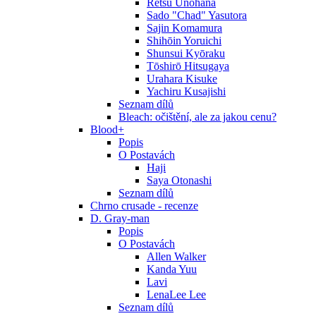
Retsu Unohana
Sado "Chad" Yasutora
Sajin Komamura
Shihōin Yoruichi
Shunsui Kyōraku
Tōshirō Hitsugaya
Urahara Kisuke
Yachiru Kusajishi
Seznam dílů
Bleach: očištění, ale za jakou cenu?
Blood+
Popis
O Postavách
Haji
Saya Otonashi
Seznam dílů
Chrno crusade - recenze
D. Gray-man
Popis
O Postavách
Allen Walker
Kanda Yuu
Lavi
LenaLee Lee
Seznam dílů