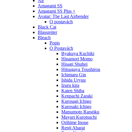
Air
Amagami SS
Amagami SS Plus +
Avatar: The Last Airbender
O postavách
Black Cat
Blassreiter
Bleach
Popis
O Postavách
Byakuya Kuchiki
Hinamori Momo
Hisagi Shuhei
Hitsugaya Toushirou
Ichimaru Gin
Ishida Uryuu
Izuru kira
Kaien Shiba
Kenpachi Zaraki
Kurosagi Ichigo
Kurosaki Ichigo
Matsumoto Rangiku
Mayuri Kurotsuchi
Orihime Inoue
Renji Abarai