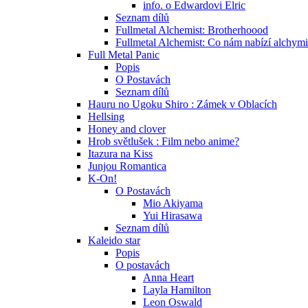
info. o Edwardovi Elric
Seznam dílů
Fullmetal Alchemist: Brotherhoood
Fullmetal Alchemist: Co nám nabízí alchym
Full Metal Panic
Popis
O Postavách
Seznam dílů
Hauru no Ugoku Shiro : Zámek v Oblacích
Hellsing
Honey and clover
Hrob světlušek : Film nebo anime?
Itazura na Kiss
Junjou Romantica
K-On!
O Postavách
Mio Akiyama
Yui Hirasawa
Seznam dílů
Kaleido star
Popis
O postavách
Anna Heart
Layla Hamilton
Leon Oswald