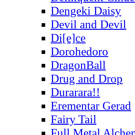
Dengeki Daisy
Devil and Devil
Di[e]ce
Dorohedoro
DragonBall
Drug and Drop
Durarara!!
Erementar Gerad
Fairy Tail
Full Metal Alche