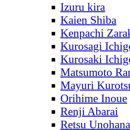
Izuru kira
Kaien Shiba
Kenpachi Zara
Kurosagi Ichig
Kurosaki Ichig
Matsumoto Ra
Mayuri Kurots
Orihime Inoue
Renji Abarai
Retsu Unohan