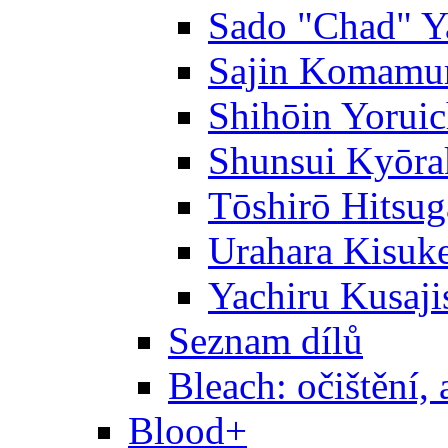
Sado "Chad" Y
Sajin Komamu
Shihōin Yoruic
Shunsui Kyōra
Tōshirō Hitsu
Urahara Kisuk
Yachiru Kusaji
Seznam dílů
Bleach: očištění, 
Blood+