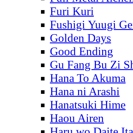
Furi Kuri
Fushigi Yuugi G
Golden Days
Good Ending
Gu Fang Bu Zi S
Hana To Akuma
Hana ni Arashi
Hanatsuki Hime
Haou Airen
Haru wo Daite It