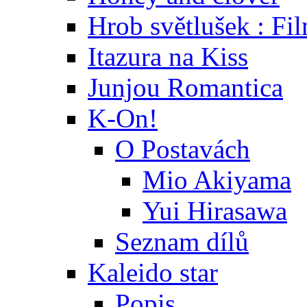
Hrob světlušek : Fi
Itazura na Kiss
Junjou Romantica
K-On!
O Postavách
Mio Akiyama
Yui Hirasawa
Seznam dílů
Kaleido star
Popis