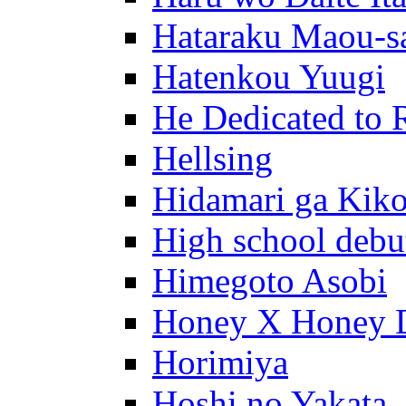
Hataraku Maou-s
Hatenkou Yuugi
He Dedicated to 
Hellsing
Hidamari ga Kik
High school debu
Himegoto Asobi
Honey X Honey 
Horimiya
Hoshi no Yakata