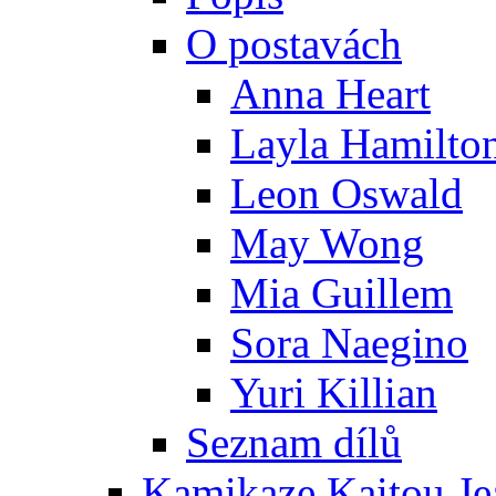
O postavách
Anna Heart
Layla Hamilto
Leon Oswald
May Wong
Mia Guillem
Sora Naegino
Yuri Killian
Seznam dílů
Kamikaze Kaitou Je