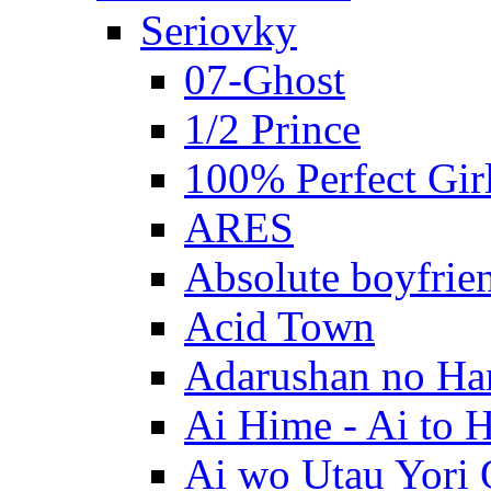
Seriovky
07-Ghost
1/2 Prince
100% Perfect Gir
ARES
Absolute boyfrie
Acid Town
Adarushan no H
Ai Hime - Ai to 
Ai wo Utau Yori 