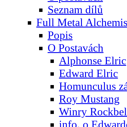
Seznam dílů
Full Metal Alchemis
Popis
O Postavách
Alphonse Elric
Edward Elric
Homunculus zák
Roy Mustang
Winry Rockbel
info. o Edward