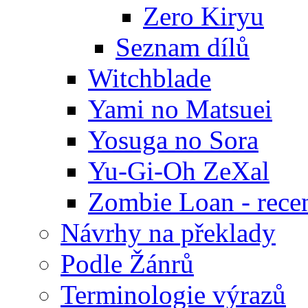
Zero Kiryu
Seznam dílů
Witchblade
Yami no Matsuei
Yosuga no Sora
Yu-Gi-Oh ZeXal
Zombie Loan - rece
Návrhy na překlady
Podle Žánrů
Terminologie výrazů