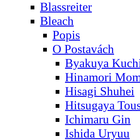
Blassreiter
Bleach
Popis
O Postavách
Byakuya Kuch
Hinamori Mo
Hisagi Shuhei
Hitsugaya Tou
Ichimaru Gin
Ishida Uryuu