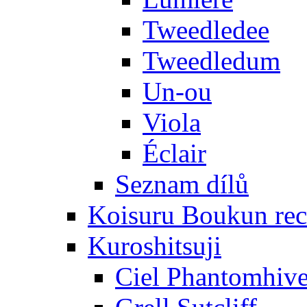
Tweedledee
Tweedledum
Un-ou
Viola
Éclair
Seznam dílů
Koisuru Boukun rec
Kuroshitsuji
Ciel Phantomhiv