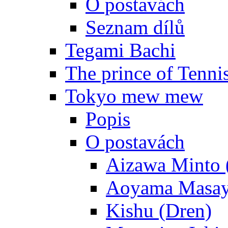
O postavách
Seznam dílů
Tegami Bachi
The prince of Tenni
Tokyo mew mew
Popis
O postavách
Aizawa Minto 
Aoyama Masay
Kishu (Dren)