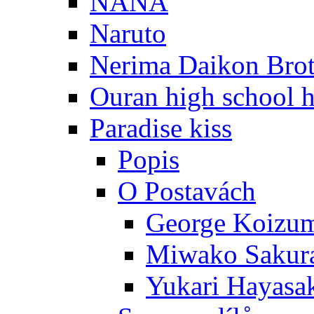
NANA
Naruto
Nerima Daikon Brot
Ouran high school h
Paradise kiss
Popis
O Postavách
George Koizu
Miwako Sakur
Yukari Hayasa