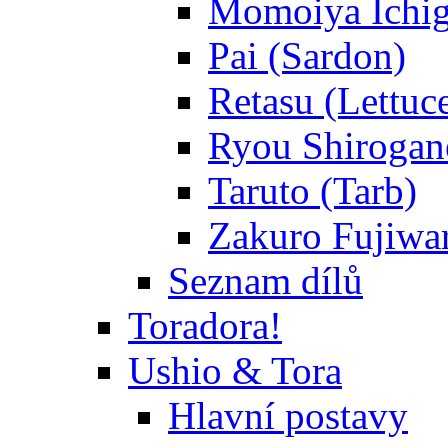
Momoiya Ichig
Pai (Sardon)
Retasu (Lettuc
Ryou Shirogane
Taruto (Tarb)
Zakuro Fujiwar
Seznam dílů
Toradora!
Ushio & Tora
Hlavní postavy