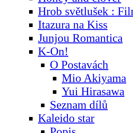
Hrob světlušek : Fi
Itazura na Kiss
Junjou Romantica
K-On!
O Postavách
Mio Akiyama
Yui Hirasawa
Seznam dílů
Kaleido star
Popis