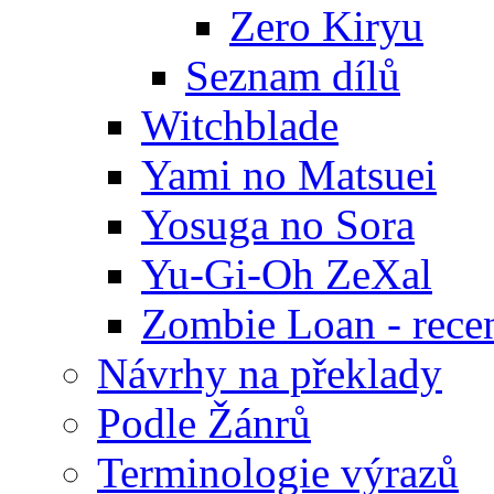
Zero Kiryu
Seznam dílů
Witchblade
Yami no Matsuei
Yosuga no Sora
Yu-Gi-Oh ZeXal
Zombie Loan - rece
Návrhy na překlady
Podle Žánrů
Terminologie výrazů