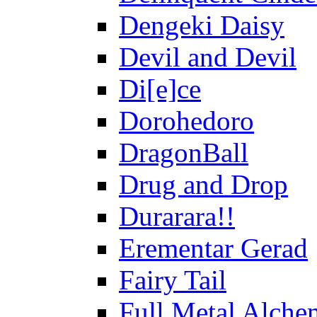
Dengeki Daisy
Devil and Devil
Di[e]ce
Dorohedoro
DragonBall
Drug and Drop
Durarara!!
Erementar Gerad
Fairy Tail
Full Metal Alche