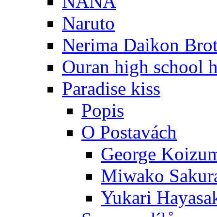
NANA
Naruto
Nerima Daikon Brot
Ouran high school h
Paradise kiss
Popis
O Postavách
George Koizu
Miwako Sakur
Yukari Hayasa