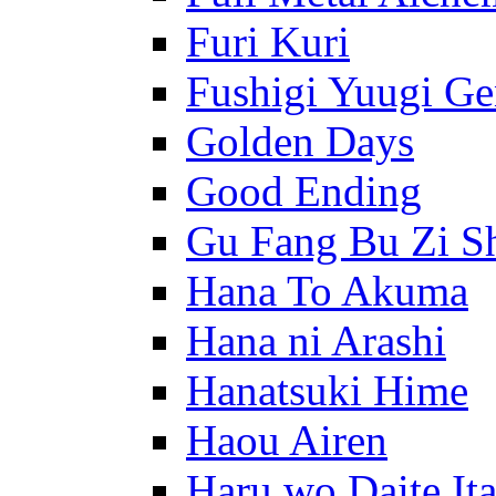
Furi Kuri
Fushigi Yuugi G
Golden Days
Good Ending
Gu Fang Bu Zi S
Hana To Akuma
Hana ni Arashi
Hanatsuki Hime
Haou Airen
Haru wo Daite It