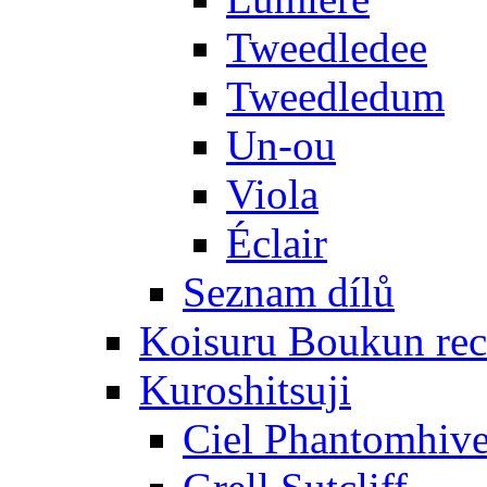
Tweedledee
Tweedledum
Un-ou
Viola
Éclair
Seznam dílů
Koisuru Boukun rec
Kuroshitsuji
Ciel Phantomhiv