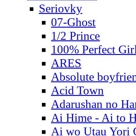
Seriovky
07-Ghost
1/2 Prince
100% Perfect Gir
ARES
Absolute boyfrie
Acid Town
Adarushan no H
Ai Hime - Ai to 
Ai wo Utau Yori 