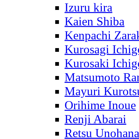
Izuru kira
Kaien Shiba
Kenpachi Zara
Kurosagi Ichig
Kurosaki Ichig
Matsumoto Ra
Mayuri Kurots
Orihime Inoue
Renji Abarai
Retsu Unohan