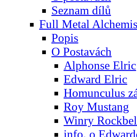
Seznam dílů
Full Metal Alchemis
Popis
O Postavách
Alphonse Elric
Edward Elric
Homunculus zák
Roy Mustang
Winry Rockbel
info. o Edward