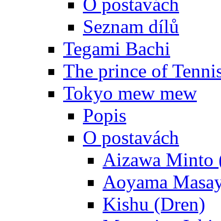
O postavách
Seznam dílů
Tegami Bachi
The prince of Tenni
Tokyo mew mew
Popis
O postavách
Aizawa Minto 
Aoyama Masay
Kishu (Dren)