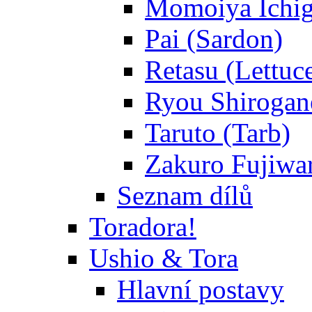
Momoiya Ichig
Pai (Sardon)
Retasu (Lettuc
Ryou Shirogane
Taruto (Tarb)
Zakuro Fujiwar
Seznam dílů
Toradora!
Ushio & Tora
Hlavní postavy