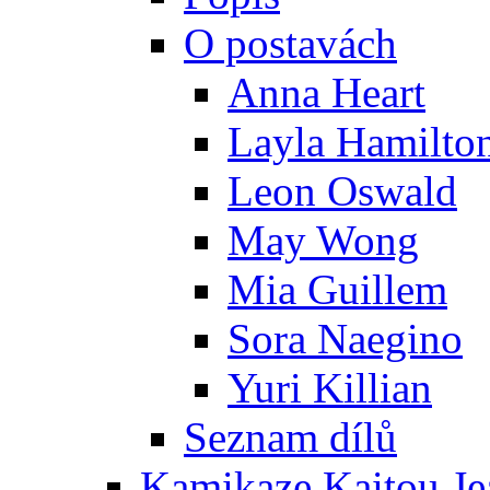
O postavách
Anna Heart
Layla Hamilto
Leon Oswald
May Wong
Mia Guillem
Sora Naegino
Yuri Killian
Seznam dílů
Kamikaze Kaitou Je