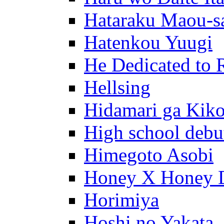
Hataraku Maou-s
Hatenkou Yuugi
He Dedicated to 
Hellsing
Hidamari ga Kik
High school debu
Himegoto Asobi
Honey X Honey 
Horimiya
Hoshi no Yakata