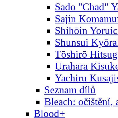
Sado "Chad" Y
Sajin Komamu
Shihōin Yoruic
Shunsui Kyōra
Tōshirō Hitsu
Urahara Kisuk
Yachiru Kusaji
Seznam dílů
Bleach: očištění, 
Blood+