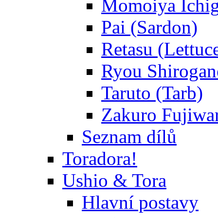
Momoiya Ichig
Pai (Sardon)
Retasu (Lettuc
Ryou Shirogane
Taruto (Tarb)
Zakuro Fujiwar
Seznam dílů
Toradora!
Ushio & Tora
Hlavní postavy