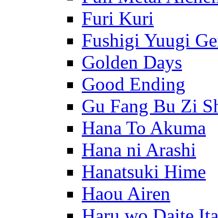
Furi Kuri
Fushigi Yuugi G
Golden Days
Good Ending
Gu Fang Bu Zi S
Hana To Akuma
Hana ni Arashi
Hanatsuki Hime
Haou Airen
Haru wo Daite It