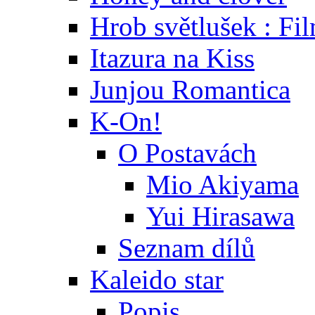
Hrob světlušek : Fi
Itazura na Kiss
Junjou Romantica
K-On!
O Postavách
Mio Akiyama
Yui Hirasawa
Seznam dílů
Kaleido star
Popis