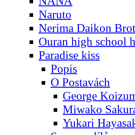
NANA
Naruto
Nerima Daikon Brot
Ouran high school h
Paradise kiss
Popis
O Postavách
George Koizu
Miwako Sakur
Yukari Hayasa