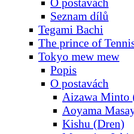
O postavách
Seznam dílů
Tegami Bachi
The prince of Tenni
Tokyo mew mew
Popis
O postavách
Aizawa Minto 
Aoyama Masay
Kishu (Dren)