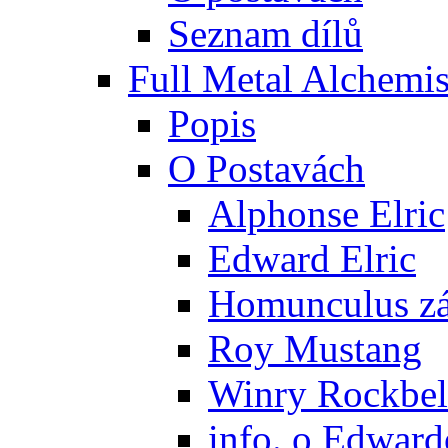
Seznam dílů
Full Metal Alchemis
Popis
O Postavách
Alphonse Elric
Edward Elric
Homunculus zák
Roy Mustang
Winry Rockbel
info. o Edward