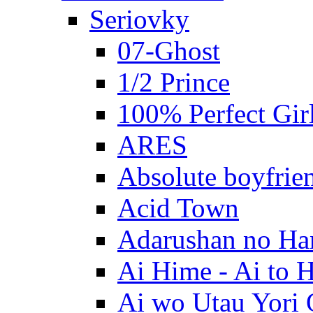
Seriovky
07-Ghost
1/2 Prince
100% Perfect Gir
ARES
Absolute boyfrie
Acid Town
Adarushan no H
Ai Hime - Ai to 
Ai wo Utau Yori 