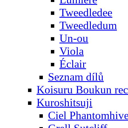
Tweedledee
Tweedledum
Un-ou
Viola
Éclair
Seznam dílů
Koisuru Boukun rec
Kuroshitsuji
Ciel Phantomhiv