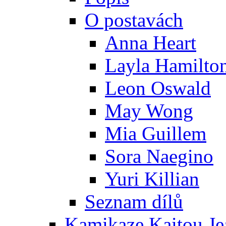
O postavách
Anna Heart
Layla Hamilto
Leon Oswald
May Wong
Mia Guillem
Sora Naegino
Yuri Killian
Seznam dílů
Kamikaze Kaitou Je