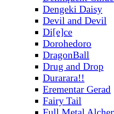
Dengeki Daisy
Devil and Devil
Di[e]ce
Dorohedoro
DragonBall
Drug and Drop
Durarara!!
Erementar Gerad
Fairy Tail
Full Metal Alche