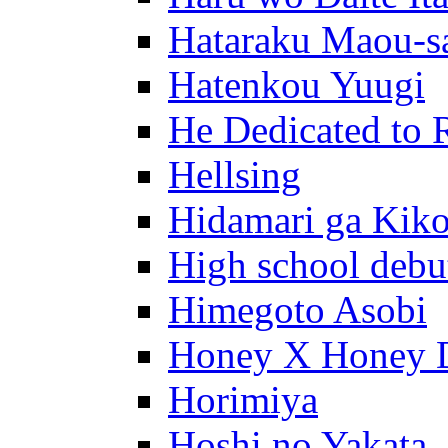
Hataraku Maou-s
Hatenkou Yuugi
He Dedicated to 
Hellsing
Hidamari ga Kik
High school debu
Himegoto Asobi
Honey X Honey 
Horimiya
Hoshi no Yakata