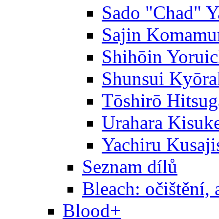
Sado "Chad" Y
Sajin Komamu
Shihōin Yoruic
Shunsui Kyōra
Tōshirō Hitsu
Urahara Kisuk
Yachiru Kusaji
Seznam dílů
Bleach: očištění, 
Blood+