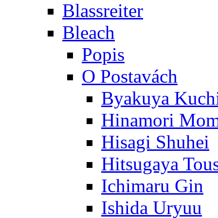
Blassreiter
Bleach
Popis
O Postavách
Byakuya Kuch
Hinamori Mo
Hisagi Shuhei
Hitsugaya Tou
Ichimaru Gin
Ishida Uryuu