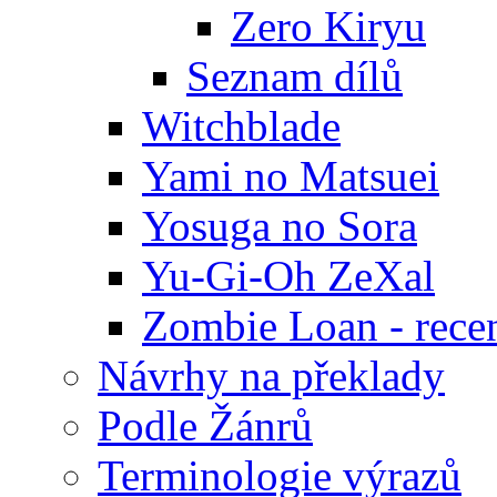
Zero Kiryu
Seznam dílů
Witchblade
Yami no Matsuei
Yosuga no Sora
Yu-Gi-Oh ZeXal
Zombie Loan - rece
Návrhy na překlady
Podle Žánrů
Terminologie výrazů