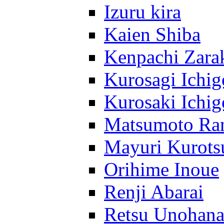
Izuru kira
Kaien Shiba
Kenpachi Zara
Kurosagi Ichig
Kurosaki Ichig
Matsumoto Ra
Mayuri Kurots
Orihime Inoue
Renji Abarai
Retsu Unohan