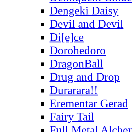
Dengeki Daisy
Devil and Devil
Di[e]ce
Dorohedoro
DragonBall
Drug and Drop
Durarara!!
Erementar Gerad
Fairy Tail
Full Metal Alche