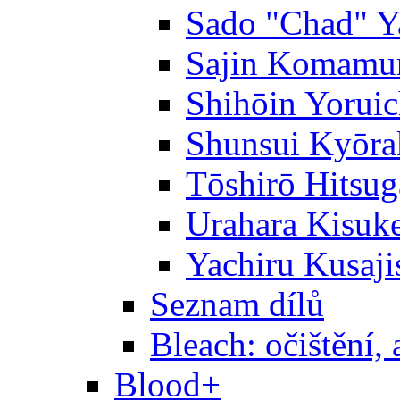
Sado "Chad" Y
Sajin Komamu
Shihōin Yoruic
Shunsui Kyōra
Tōshirō Hitsu
Urahara Kisuk
Yachiru Kusaji
Seznam dílů
Bleach: očištění, 
Blood+