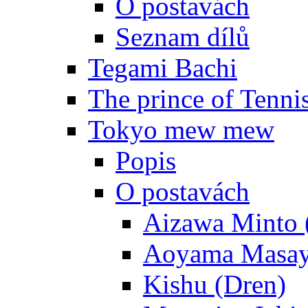
O postavách
Seznam dílů
Tegami Bachi
The prince of Tenni
Tokyo mew mew
Popis
O postavách
Aizawa Minto 
Aoyama Masay
Kishu (Dren)