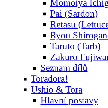
Momoiya Ichig
Pai (Sardon)
Retasu (Lettuc
Ryou Shirogane
Taruto (Tarb)
Zakuro Fujiwar
Seznam dílů
Toradora!
Ushio & Tora
Hlavní postavy