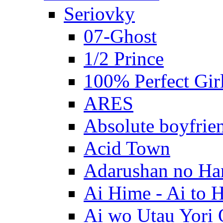
Seriovky
07-Ghost
1/2 Prince
100% Perfect Gir
ARES
Absolute boyfrie
Acid Town
Adarushan no H
Ai Hime - Ai to 
Ai wo Utau Yori 