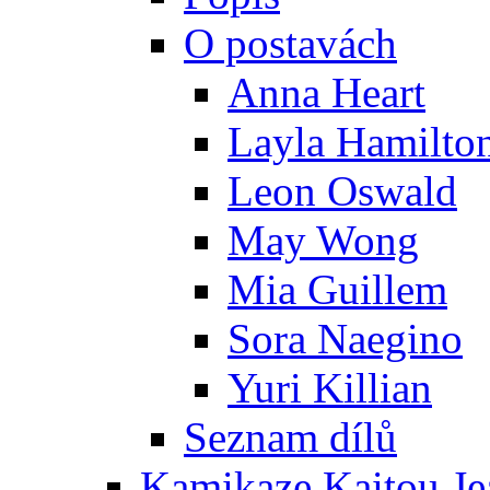
O postavách
Anna Heart
Layla Hamilto
Leon Oswald
May Wong
Mia Guillem
Sora Naegino
Yuri Killian
Seznam dílů
Kamikaze Kaitou Je