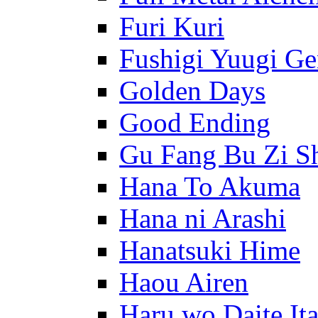
Furi Kuri
Fushigi Yuugi G
Golden Days
Good Ending
Gu Fang Bu Zi S
Hana To Akuma
Hana ni Arashi
Hanatsuki Hime
Haou Airen
Haru wo Daite It