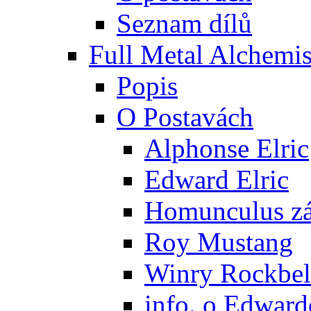
Seznam dílů
Full Metal Alchemis
Popis
O Postavách
Alphonse Elric
Edward Elric
Homunculus zák
Roy Mustang
Winry Rockbel
info. o Edward