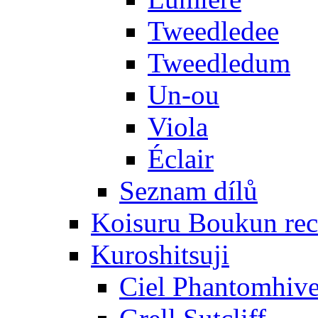
Tweedledee
Tweedledum
Un-ou
Viola
Éclair
Seznam dílů
Koisuru Boukun rec
Kuroshitsuji
Ciel Phantomhiv