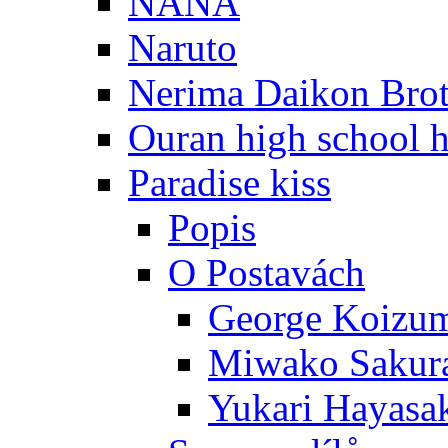
NANA
Naruto
Nerima Daikon Brot
Ouran high school h
Paradise kiss
Popis
O Postavách
George Koizu
Miwako Sakur
Yukari Hayasa