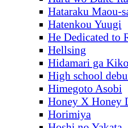
Hataraku Maou-s
Hatenkou Yuugi
He Dedicated to 
Hellsing
Hidamari ga Kik
High school debu
Himegoto Asobi
Honey X Honey 
Horimiya
Hoshi no Yakata