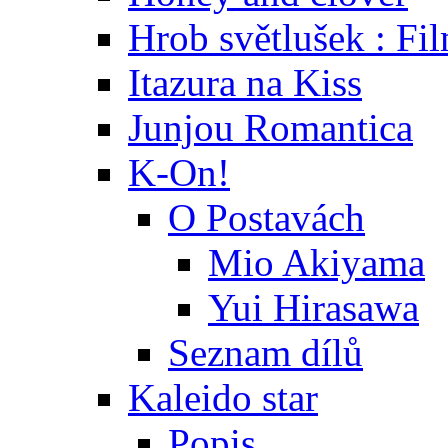
Hrob světlušek : Fi
Itazura na Kiss
Junjou Romantica
K-On!
O Postavách
Mio Akiyama
Yui Hirasawa
Seznam dílů
Kaleido star
Popis