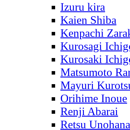
Izuru kira
Kaien Shiba
Kenpachi Zara
Kurosagi Ichig
Kurosaki Ichig
Matsumoto Ra
Mayuri Kurots
Orihime Inoue
Renji Abarai
Retsu Unohan