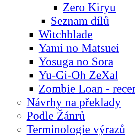
Zero Kiryu
Seznam dílů
Witchblade
Yami no Matsuei
Yosuga no Sora
Yu-Gi-Oh ZeXal
Zombie Loan - rece
Návrhy na překlady
Podle Žánrů
Terminologie výrazů