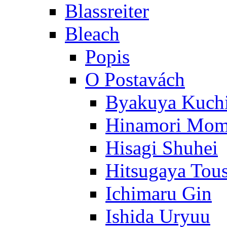
Blassreiter
Bleach
Popis
O Postavách
Byakuya Kuch
Hinamori Mo
Hisagi Shuhei
Hitsugaya Tou
Ichimaru Gin
Ishida Uryuu