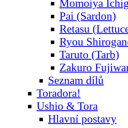
Momoiya Ichig
Pai (Sardon)
Retasu (Lettuc
Ryou Shirogane
Taruto (Tarb)
Zakuro Fujiwar
Seznam dílů
Toradora!
Ushio & Tora
Hlavní postavy