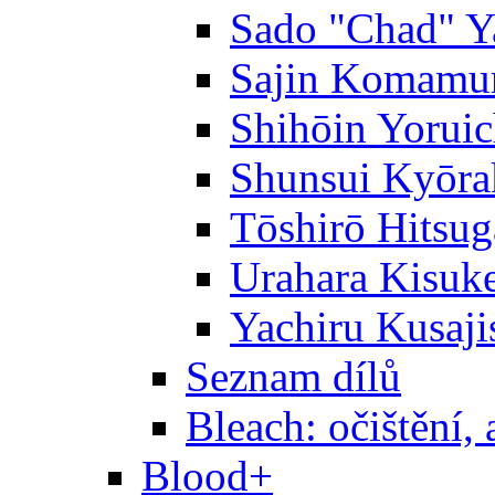
Sado "Chad" Y
Sajin Komamu
Shihōin Yoruic
Shunsui Kyōra
Tōshirō Hitsu
Urahara Kisuk
Yachiru Kusaji
Seznam dílů
Bleach: očištění, 
Blood+