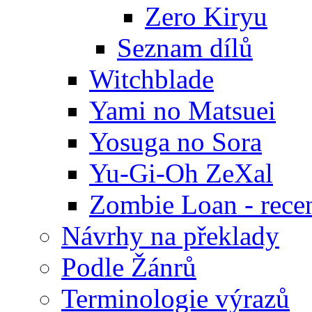
Zero Kiryu
Seznam dílů
Witchblade
Yami no Matsuei
Yosuga no Sora
Yu-Gi-Oh ZeXal
Zombie Loan - rece
Návrhy na překlady
Podle Žánrů
Terminologie výrazů