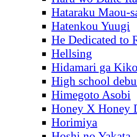
Hataraku Maou-s
Hatenkou Yuugi
He Dedicated to 
Hellsing
Hidamari ga Kik
High school debu
Himegoto Asobi
Honey X Honey 
Horimiya
Hoshi no Yakata