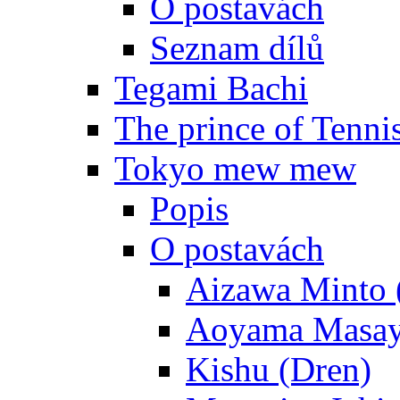
O postavách
Seznam dílů
Tegami Bachi
The prince of Tenni
Tokyo mew mew
Popis
O postavách
Aizawa Minto 
Aoyama Masay
Kishu (Dren)