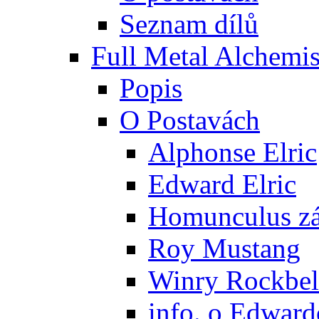
Seznam dílů
Full Metal Alchemis
Popis
O Postavách
Alphonse Elric
Edward Elric
Homunculus zák
Roy Mustang
Winry Rockbel
info. o Edward