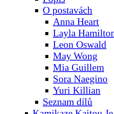
O postavách
Anna Heart
Layla Hamilto
Leon Oswald
May Wong
Mia Guillem
Sora Naegino
Yuri Killian
Seznam dílů
Kamikaze Kaitou Je