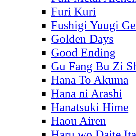
Furi Kuri
Fushigi Yuugi G
Golden Days
Good Ending
Gu Fang Bu Zi S
Hana To Akuma
Hana ni Arashi
Hanatsuki Hime
Haou Airen
Haru wo Daite It