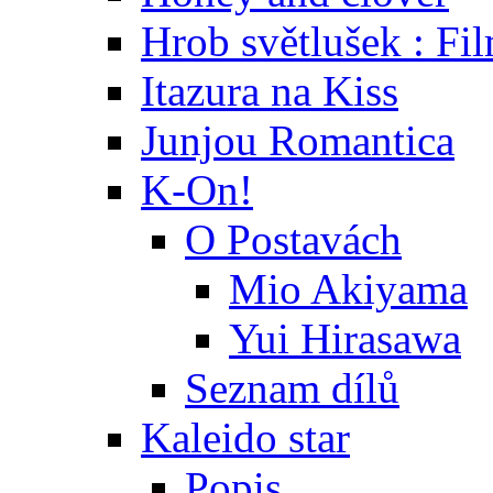
Hrob světlušek : Fi
Itazura na Kiss
Junjou Romantica
K-On!
O Postavách
Mio Akiyama
Yui Hirasawa
Seznam dílů
Kaleido star
Popis