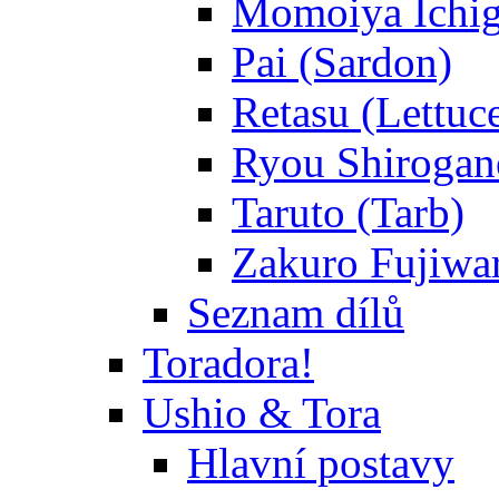
Momoiya Ichig
Pai (Sardon)
Retasu (Lettuc
Ryou Shirogane
Taruto (Tarb)
Zakuro Fujiwar
Seznam dílů
Toradora!
Ushio & Tora
Hlavní postavy