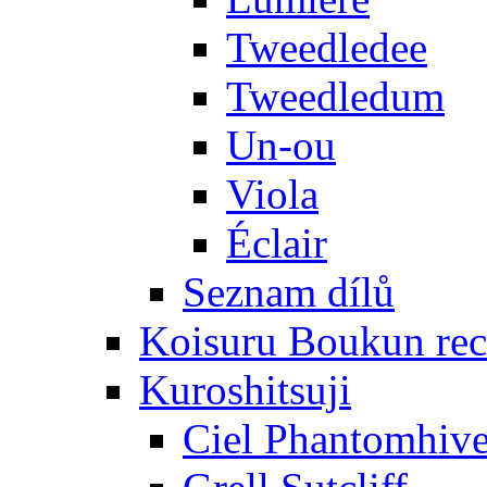
Tweedledee
Tweedledum
Un-ou
Viola
Éclair
Seznam dílů
Koisuru Boukun rec
Kuroshitsuji
Ciel Phantomhiv