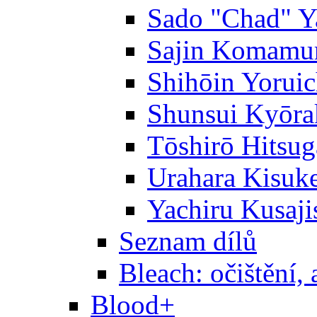
Sado "Chad" Y
Sajin Komamu
Shihōin Yoruic
Shunsui Kyōra
Tōshirō Hitsu
Urahara Kisuk
Yachiru Kusaji
Seznam dílů
Bleach: očištění, 
Blood+