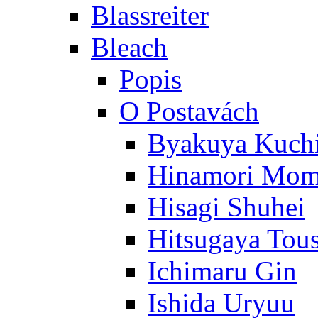
Blassreiter
Bleach
Popis
O Postavách
Byakuya Kuch
Hinamori Mo
Hisagi Shuhei
Hitsugaya Tou
Ichimaru Gin
Ishida Uryuu