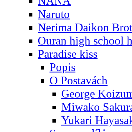
NANA
Naruto
Nerima Daikon Brot
Ouran high school h
Paradise kiss
Popis
O Postavách
George Koizu
Miwako Sakur
Yukari Hayasa