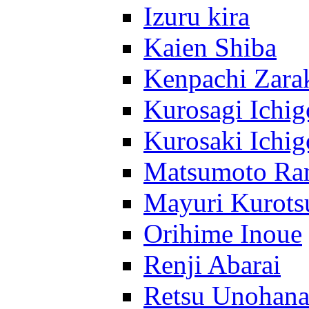
Izuru kira
Kaien Shiba
Kenpachi Zara
Kurosagi Ichig
Kurosaki Ichig
Matsumoto Ra
Mayuri Kurots
Orihime Inoue
Renji Abarai
Retsu Unohan