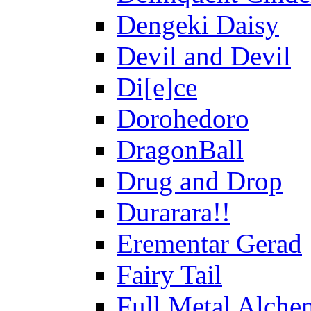
Dengeki Daisy
Devil and Devil
Di[e]ce
Dorohedoro
DragonBall
Drug and Drop
Durarara!!
Erementar Gerad
Fairy Tail
Full Metal Alche