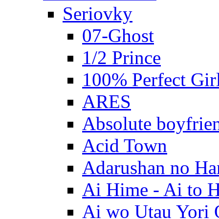
Seriovky
07-Ghost
1/2 Prince
100% Perfect Gir
ARES
Absolute boyfrie
Acid Town
Adarushan no H
Ai Hime - Ai to 
Ai wo Utau Yori 