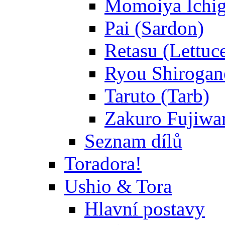
Momoiya Ichig
Pai (Sardon)
Retasu (Lettuc
Ryou Shirogane
Taruto (Tarb)
Zakuro Fujiwar
Seznam dílů
Toradora!
Ushio & Tora
Hlavní postavy