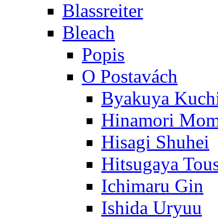
Blassreiter
Bleach
Popis
O Postavách
Byakuya Kuch
Hinamori Mo
Hisagi Shuhei
Hitsugaya Tou
Ichimaru Gin
Ishida Uryuu