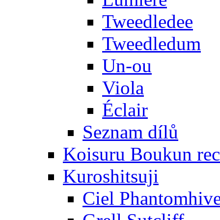
Tweedledee
Tweedledum
Un-ou
Viola
Éclair
Seznam dílů
Koisuru Boukun rec
Kuroshitsuji
Ciel Phantomhiv