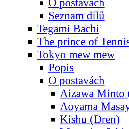
O postavách
Seznam dílů
Tegami Bachi
The prince of Tenni
Tokyo mew mew
Popis
O postavách
Aizawa Minto 
Aoyama Masay
Kishu (Dren)