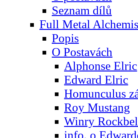
Seznam dílů
Full Metal Alchemis
Popis
O Postavách
Alphonse Elric
Edward Elric
Homunculus zák
Roy Mustang
Winry Rockbel
info. o Edward