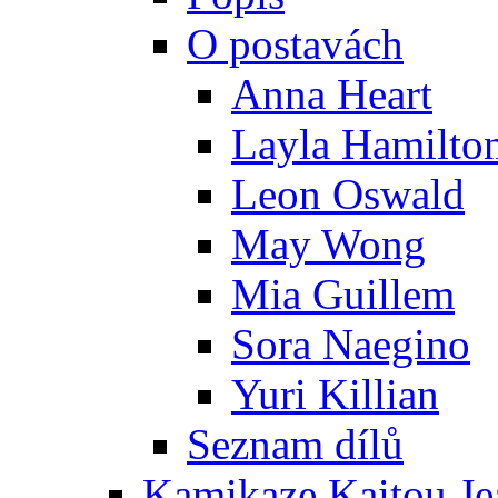
O postavách
Anna Heart
Layla Hamilto
Leon Oswald
May Wong
Mia Guillem
Sora Naegino
Yuri Killian
Seznam dílů
Kamikaze Kaitou Je