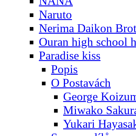
NANA
Naruto
Nerima Daikon Brot
Ouran high school h
Paradise kiss
Popis
O Postavách
George Koizu
Miwako Sakur
Yukari Hayasa