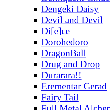
Dengeki Daisy
Devil and Devil
Di[e]ce
Dorohedoro
DragonBall
Drug and Drop
Durarara!!
Erementar Gerad
Fairy Tail
Full Metal Alche