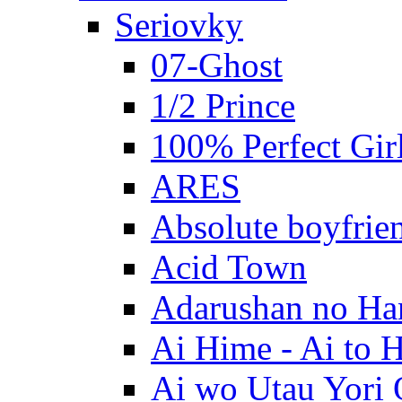
Seriovky
07-Ghost
1/2 Prince
100% Perfect Gir
ARES
Absolute boyfrie
Acid Town
Adarushan no H
Ai Hime - Ai to 
Ai wo Utau Yori 