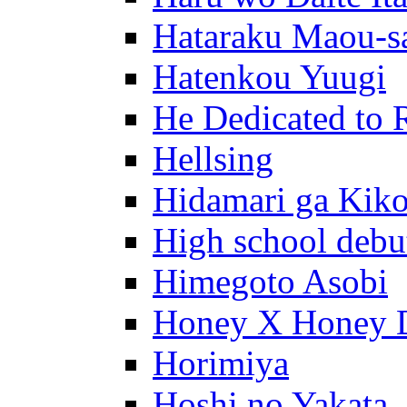
Hataraku Maou-s
Hatenkou Yuugi
He Dedicated to 
Hellsing
Hidamari ga Kik
High school debu
Himegoto Asobi
Honey X Honey 
Horimiya
Hoshi no Yakata