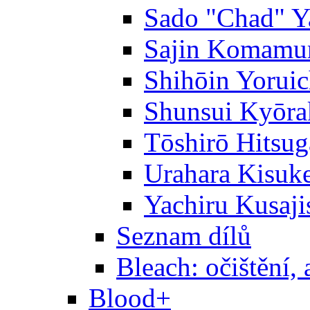
Sado "Chad" Y
Sajin Komamu
Shihōin Yoruic
Shunsui Kyōra
Tōshirō Hitsu
Urahara Kisuk
Yachiru Kusaji
Seznam dílů
Bleach: očištění, 
Blood+