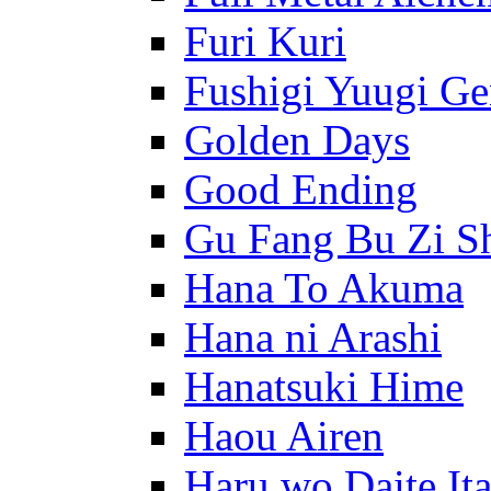
Furi Kuri
Fushigi Yuugi G
Golden Days
Good Ending
Gu Fang Bu Zi S
Hana To Akuma
Hana ni Arashi
Hanatsuki Hime
Haou Airen
Haru wo Daite It