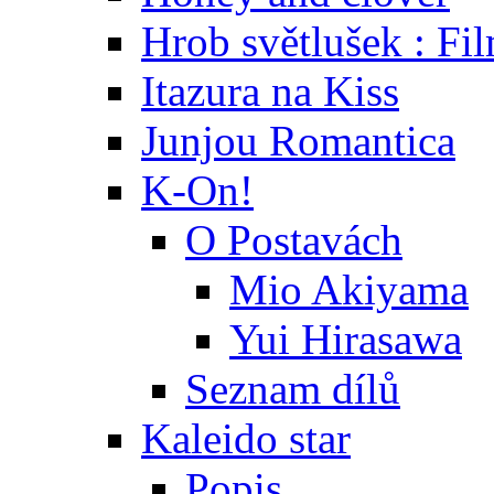
Hrob světlušek : Fi
Itazura na Kiss
Junjou Romantica
K-On!
O Postavách
Mio Akiyama
Yui Hirasawa
Seznam dílů
Kaleido star
Popis