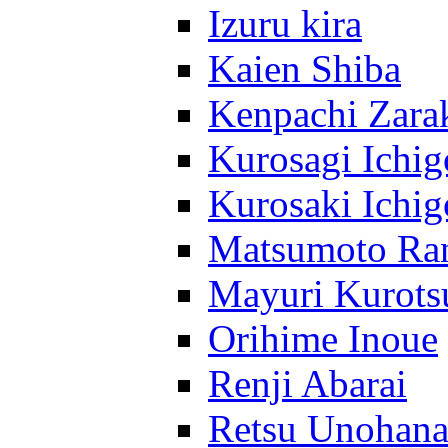
Izuru kira
Kaien Shiba
Kenpachi Zara
Kurosagi Ichig
Kurosaki Ichig
Matsumoto Ra
Mayuri Kurots
Orihime Inoue
Renji Abarai
Retsu Unohan