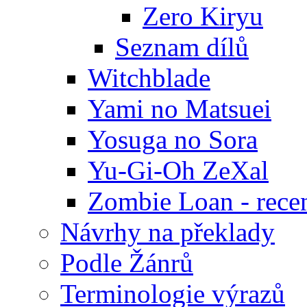
Zero Kiryu
Seznam dílů
Witchblade
Yami no Matsuei
Yosuga no Sora
Yu-Gi-Oh ZeXal
Zombie Loan - rece
Návrhy na překlady
Podle Žánrů
Terminologie výrazů