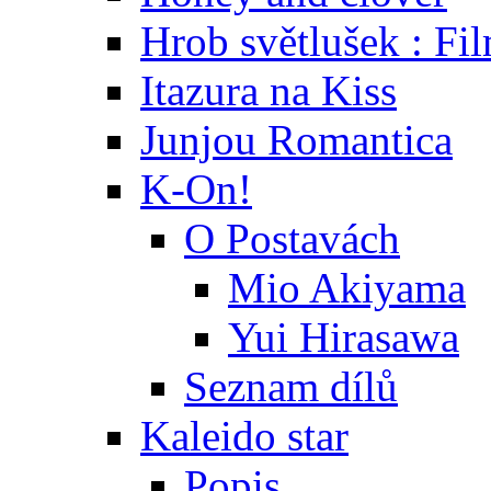
Hrob světlušek : Fi
Itazura na Kiss
Junjou Romantica
K-On!
O Postavách
Mio Akiyama
Yui Hirasawa
Seznam dílů
Kaleido star
Popis