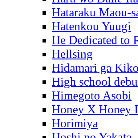
Hataraku Maou-s
Hatenkou Yuugi
He Dedicated to 
Hellsing
Hidamari ga Kik
High school debu
Himegoto Asobi
Honey X Honey 
Horimiya
Hoshi no Yakata