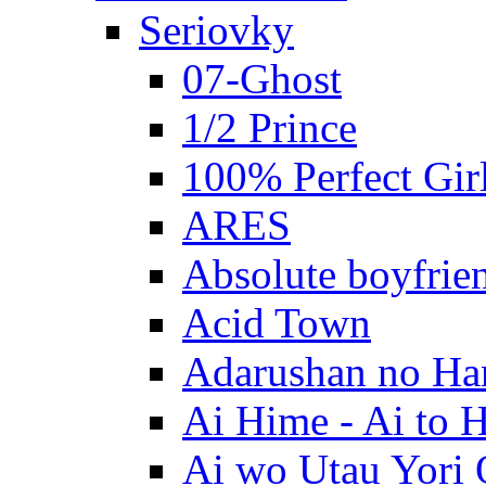
Seriovky
07-Ghost
1/2 Prince
100% Perfect Gir
ARES
Absolute boyfrie
Acid Town
Adarushan no H
Ai Hime - Ai to 
Ai wo Utau Yori 