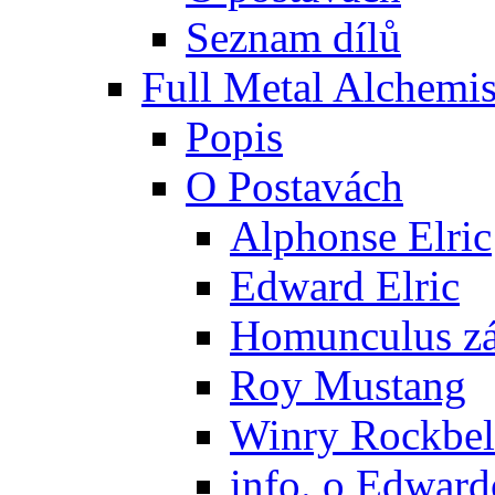
Seznam dílů
Full Metal Alchemis
Popis
O Postavách
Alphonse Elric
Edward Elric
Homunculus zák
Roy Mustang
Winry Rockbel
info. o Edward