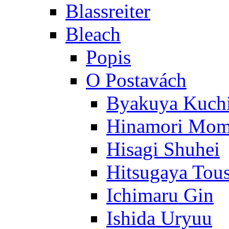
Blassreiter
Bleach
Popis
O Postavách
Byakuya Kuch
Hinamori Mo
Hisagi Shuhei
Hitsugaya Tou
Ichimaru Gin
Ishida Uryuu