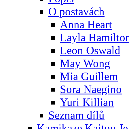
O postavách
Anna Heart
Layla Hamilto
Leon Oswald
May Wong
Mia Guillem
Sora Naegino
Yuri Killian
Seznam dílů
Kamikaze Kaitou Je