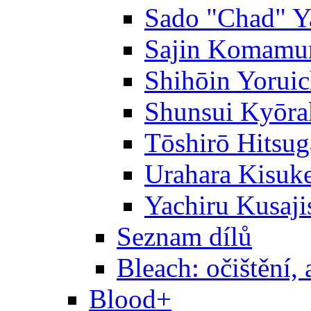
Sado "Chad" Y
Sajin Komamu
Shihōin Yoruic
Shunsui Kyōra
Tōshirō Hitsu
Urahara Kisuk
Yachiru Kusaji
Seznam dílů
Bleach: očištění, 
Blood+