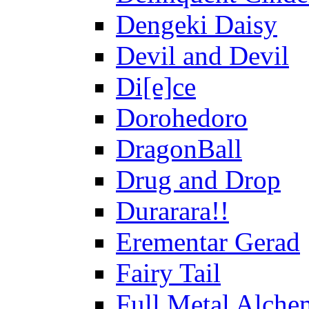
Dengeki Daisy
Devil and Devil
Di[e]ce
Dorohedoro
DragonBall
Drug and Drop
Durarara!!
Erementar Gerad
Fairy Tail
Full Metal Alche