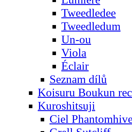
Tweedledee
Tweedledum
Un-ou
Viola
Éclair
Seznam dílů
Koisuru Boukun rec
Kuroshitsuji
Ciel Phantomhiv