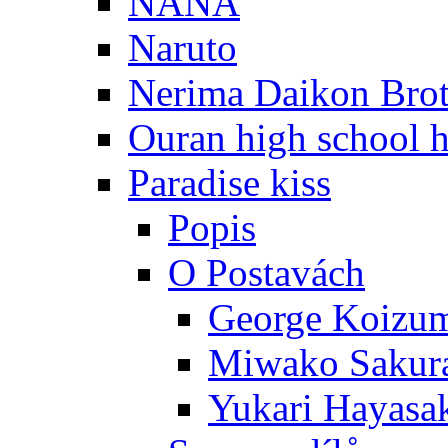
NANA
Naruto
Nerima Daikon Brot
Ouran high school h
Paradise kiss
Popis
O Postavách
George Koizu
Miwako Sakur
Yukari Hayasa