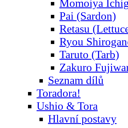
Momoiya Ichig
Pai (Sardon)
Retasu (Lettuc
Ryou Shirogane
Taruto (Tarb)
Zakuro Fujiwar
Seznam dílů
Toradora!
Ushio & Tora
Hlavní postavy