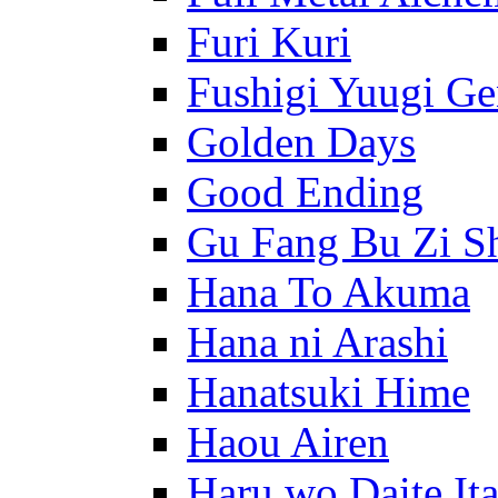
Furi Kuri
Fushigi Yuugi G
Golden Days
Good Ending
Gu Fang Bu Zi S
Hana To Akuma
Hana ni Arashi
Hanatsuki Hime
Haou Airen
Haru wo Daite It