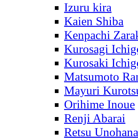
Izuru kira
Kaien Shiba
Kenpachi Zara
Kurosagi Ichig
Kurosaki Ichig
Matsumoto Ra
Mayuri Kurots
Orihime Inoue
Renji Abarai
Retsu Unohan