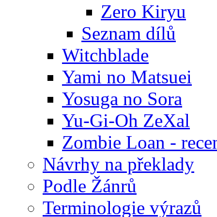
Zero Kiryu
Seznam dílů
Witchblade
Yami no Matsuei
Yosuga no Sora
Yu-Gi-Oh ZeXal
Zombie Loan - rece
Návrhy na překlady
Podle Žánrů
Terminologie výrazů