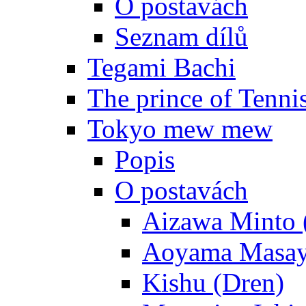
O postavách
Seznam dílů
Tegami Bachi
The prince of Tenni
Tokyo mew mew
Popis
O postavách
Aizawa Minto 
Aoyama Masay
Kishu (Dren)