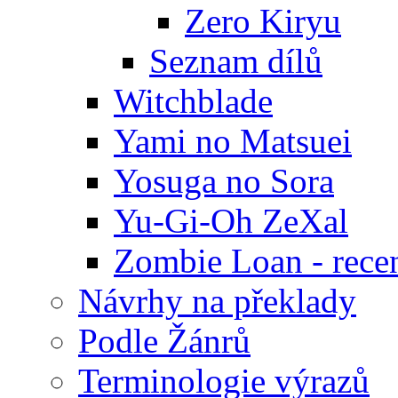
Zero Kiryu
Seznam dílů
Witchblade
Yami no Matsuei
Yosuga no Sora
Yu-Gi-Oh ZeXal
Zombie Loan - rece
Návrhy na překlady
Podle Žánrů
Terminologie výrazů