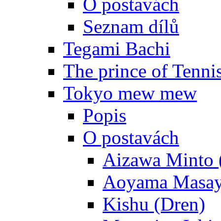
O postavách
Seznam dílů
Tegami Bachi
The prince of Tenni
Tokyo mew mew
Popis
O postavách
Aizawa Minto 
Aoyama Masay
Kishu (Dren)