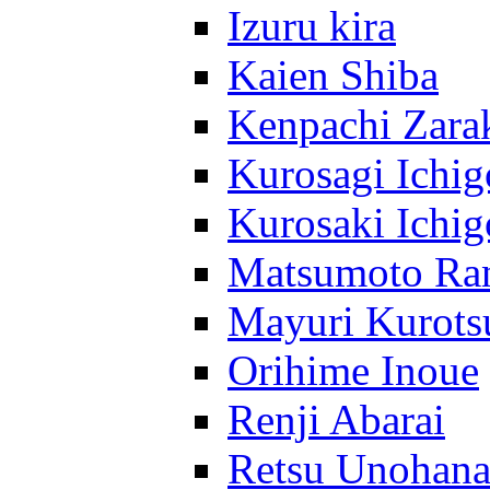
Izuru kira
Kaien Shiba
Kenpachi Zara
Kurosagi Ichig
Kurosaki Ichig
Matsumoto Ra
Mayuri Kurots
Orihime Inoue
Renji Abarai
Retsu Unohan