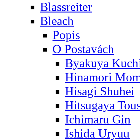
Blassreiter
Bleach
Popis
O Postavách
Byakuya Kuch
Hinamori Mo
Hisagi Shuhei
Hitsugaya Tou
Ichimaru Gin
Ishida Uryuu