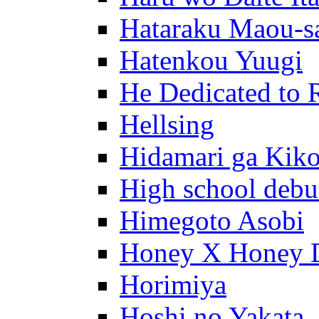
Hataraku Maou-s
Hatenkou Yuugi
He Dedicated to 
Hellsing
Hidamari ga Kik
High school debu
Himegoto Asobi
Honey X Honey 
Horimiya
Hoshi no Yakata