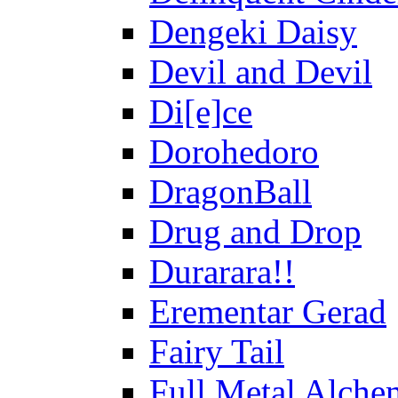
Dengeki Daisy
Devil and Devil
Di[e]ce
Dorohedoro
DragonBall
Drug and Drop
Durarara!!
Erementar Gerad
Fairy Tail
Full Metal Alche