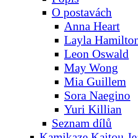
O postavách
Anna Heart
Layla Hamilto
Leon Oswald
May Wong
Mia Guillem
Sora Naegino
Yuri Killian
Seznam dílů
Kamikaze Kaitou Je