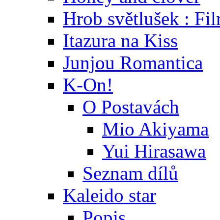
Hrob světlušek : Fi
Itazura na Kiss
Junjou Romantica
K-On!
O Postavách
Mio Akiyama
Yui Hirasawa
Seznam dílů
Kaleido star
Popis