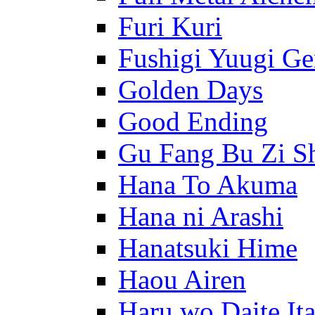
Furi Kuri
Fushigi Yuugi G
Golden Days
Good Ending
Gu Fang Bu Zi S
Hana To Akuma
Hana ni Arashi
Hanatsuki Hime
Haou Airen
Haru wo Daite It