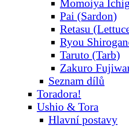
Momoiya Ichig
Pai (Sardon)
Retasu (Lettuc
Ryou Shirogane
Taruto (Tarb)
Zakuro Fujiwar
Seznam dílů
Toradora!
Ushio & Tora
Hlavní postavy