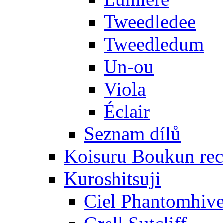
Tweedledee
Tweedledum
Un-ou
Viola
Éclair
Seznam dílů
Koisuru Boukun rec
Kuroshitsuji
Ciel Phantomhiv