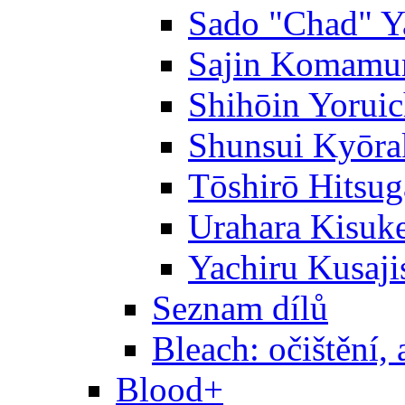
Sado "Chad" Y
Sajin Komamu
Shihōin Yoruic
Shunsui Kyōra
Tōshirō Hitsu
Urahara Kisuk
Yachiru Kusaji
Seznam dílů
Bleach: očištění, 
Blood+