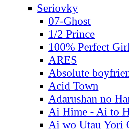
Seriovky
07-Ghost
1/2 Prince
100% Perfect Gir
ARES
Absolute boyfrie
Acid Town
Adarushan no H
Ai Hime - Ai to 
Ai wo Utau Yori 