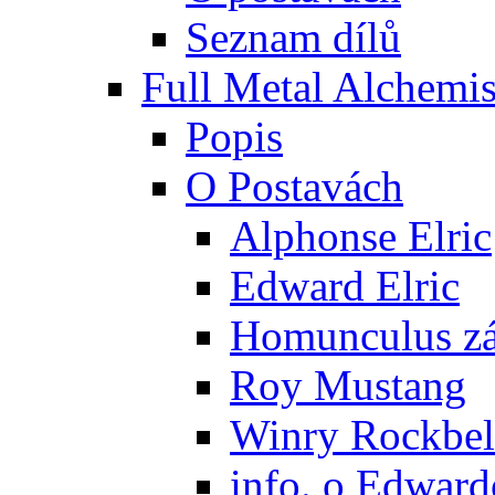
Seznam dílů
Full Metal Alchemis
Popis
O Postavách
Alphonse Elric
Edward Elric
Homunculus zák
Roy Mustang
Winry Rockbel
info. o Edward