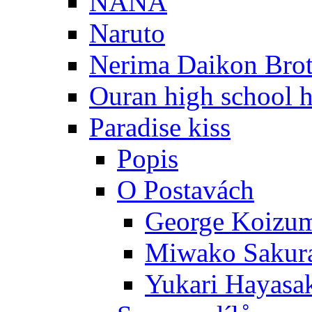
NANA
Naruto
Nerima Daikon Brot
Ouran high school h
Paradise kiss
Popis
O Postavách
George Koizu
Miwako Sakur
Yukari Hayasa