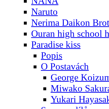
NANA
Naruto
Nerima Daikon Brot
Ouran high school h
Paradise kiss
Popis
O Postavách
George Koizu
Miwako Sakur
Yukari Hayasa