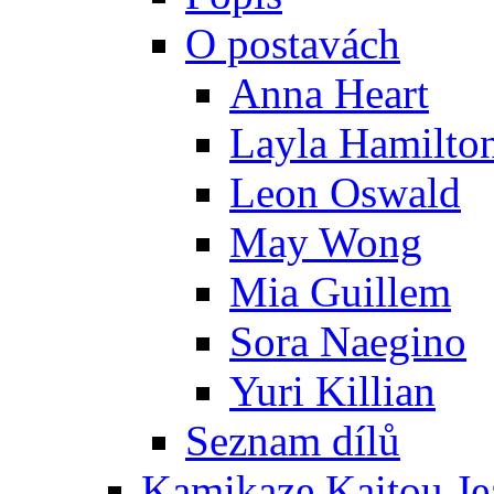
O postavách
Anna Heart
Layla Hamilto
Leon Oswald
May Wong
Mia Guillem
Sora Naegino
Yuri Killian
Seznam dílů
Kamikaze Kaitou Je