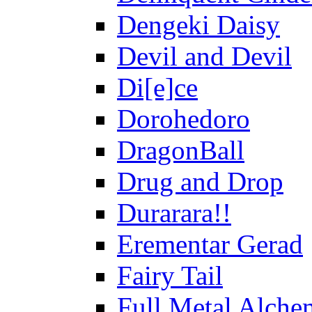
Dengeki Daisy
Devil and Devil
Di[e]ce
Dorohedoro
DragonBall
Drug and Drop
Durarara!!
Erementar Gerad
Fairy Tail
Full Metal Alche