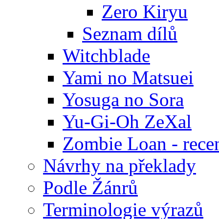
Zero Kiryu
Seznam dílů
Witchblade
Yami no Matsuei
Yosuga no Sora
Yu-Gi-Oh ZeXal
Zombie Loan - rece
Návrhy na překlady
Podle Žánrů
Terminologie výrazů