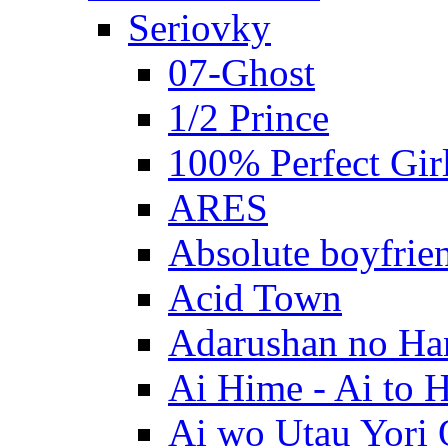
Seriovky
07-Ghost
1/2 Prince
100% Perfect Gir
ARES
Absolute boyfrie
Acid Town
Adarushan no H
Ai Hime - Ai to 
Ai wo Utau Yori 