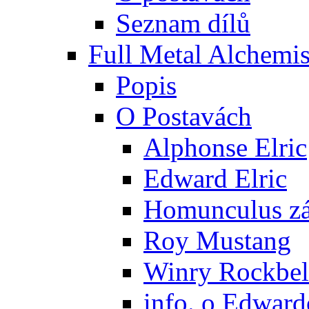
Seznam dílů
Full Metal Alchemis
Popis
O Postavách
Alphonse Elric
Edward Elric
Homunculus zák
Roy Mustang
Winry Rockbel
info. o Edward