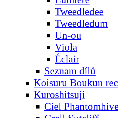
Tweedledee
Tweedledum
Un-ou
Viola
Éclair
Seznam dílů
Koisuru Boukun rec
Kuroshitsuji
Ciel Phantomhiv