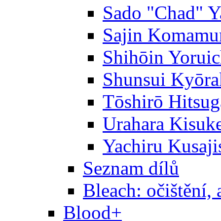
Sado "Chad" Y
Sajin Komamu
Shihōin Yoruic
Shunsui Kyōra
Tōshirō Hitsu
Urahara Kisuk
Yachiru Kusaji
Seznam dílů
Bleach: očištění, 
Blood+