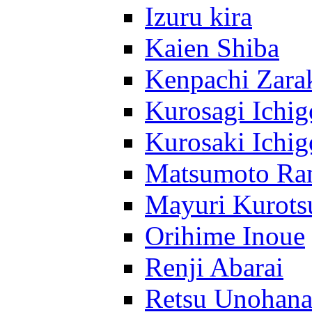
Izuru kira
Kaien Shiba
Kenpachi Zara
Kurosagi Ichig
Kurosaki Ichig
Matsumoto Ra
Mayuri Kurots
Orihime Inoue
Renji Abarai
Retsu Unohan