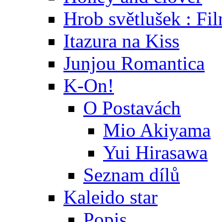
Hrob světlušek : Fi
Itazura na Kiss
Junjou Romantica
K-On!
O Postavách
Mio Akiyama
Yui Hirasawa
Seznam dílů
Kaleido star
Popis