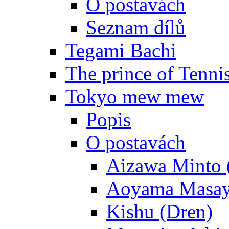
O postavách
Seznam dílů
Tegami Bachi
The prince of Tenni
Tokyo mew mew
Popis
O postavách
Aizawa Minto 
Aoyama Masay
Kishu (Dren)