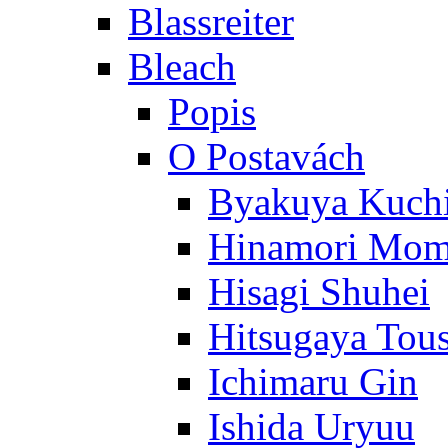
Blassreiter
Bleach
Popis
O Postavách
Byakuya Kuch
Hinamori Mo
Hisagi Shuhei
Hitsugaya Tou
Ichimaru Gin
Ishida Uryuu