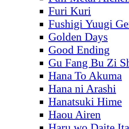
Furi Kuri
Fushigi Yuugi G
Golden Days
Good Ending
Gu Fang Bu Zi S
Hana To Akuma
Hana ni Arashi
Hanatsuki Hime
Haou Airen
Haru wo Daite It