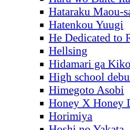
Hataraku Maou-s
Hatenkou Yuugi
He Dedicated to 
Hellsing
Hidamari ga Kik
High school debu
Himegoto Asobi
Honey X Honey 
Horimiya
Hoshi no Yakata