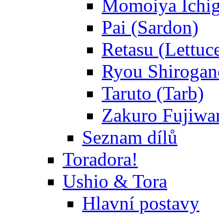
Momoiya Ichig
Pai (Sardon)
Retasu (Lettuc
Ryou Shirogane
Taruto (Tarb)
Zakuro Fujiwar
Seznam dílů
Toradora!
Ushio & Tora
Hlavní postavy