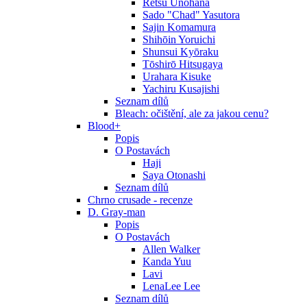
Retsu Unohana
Sado "Chad" Yasutora
Sajin Komamura
Shihōin Yoruichi
Shunsui Kyōraku
Tōshirō Hitsugaya
Urahara Kisuke
Yachiru Kusajishi
Seznam dílů
Bleach: očištění, ale za jakou cenu?
Blood+
Popis
O Postavách
Haji
Saya Otonashi
Seznam dílů
Chrno crusade - recenze
D. Gray-man
Popis
O Postavách
Allen Walker
Kanda Yuu
Lavi
LenaLee Lee
Seznam dílů