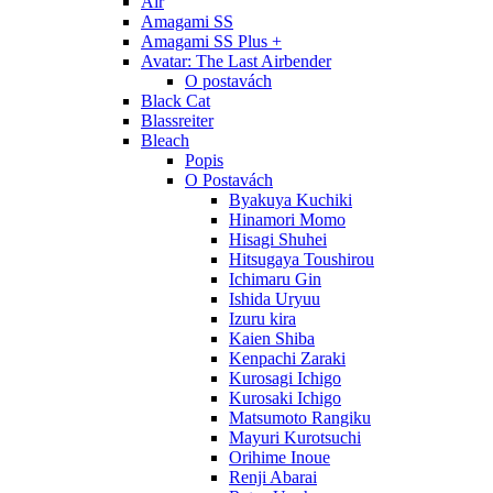
Air
Amagami SS
Amagami SS Plus +
Avatar: The Last Airbender
O postavách
Black Cat
Blassreiter
Bleach
Popis
O Postavách
Byakuya Kuchiki
Hinamori Momo
Hisagi Shuhei
Hitsugaya Toushirou
Ichimaru Gin
Ishida Uryuu
Izuru kira
Kaien Shiba
Kenpachi Zaraki
Kurosagi Ichigo
Kurosaki Ichigo
Matsumoto Rangiku
Mayuri Kurotsuchi
Orihime Inoue
Renji Abarai