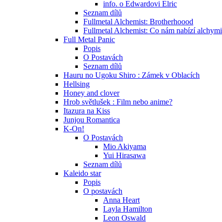
info. o Edwardovi Elric
Seznam dílů
Fullmetal Alchemist: Brotherhoood
Fullmetal Alchemist: Co nám nabízí alchym
Full Metal Panic
Popis
O Postavách
Seznam dílů
Hauru no Ugoku Shiro : Zámek v Oblacích
Hellsing
Honey and clover
Hrob světlušek : Film nebo anime?
Itazura na Kiss
Junjou Romantica
K-On!
O Postavách
Mio Akiyama
Yui Hirasawa
Seznam dílů
Kaleido star
Popis
O postavách
Anna Heart
Layla Hamilton
Leon Oswald