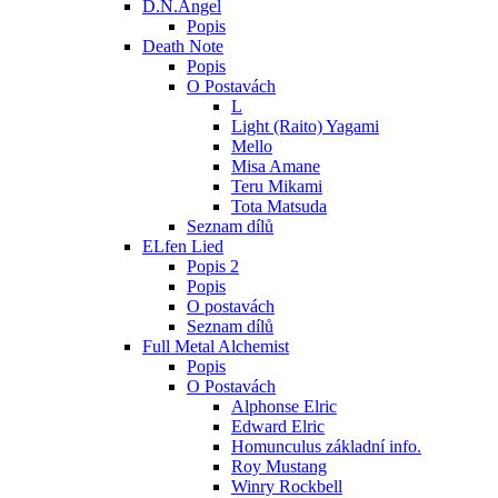
D.N.Angel
Popis
Death Note
Popis
O Postavách
L
Light (Raito) Yagami
Mello
Misa Amane
Teru Mikami
Tota Matsuda
Seznam dílů
ELfen Lied
Popis 2
Popis
O postavách
Seznam dílů
Full Metal Alchemist
Popis
O Postavách
Alphonse Elric
Edward Elric
Homunculus základní info.
Roy Mustang
Winry Rockbell