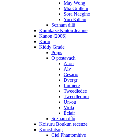
May Wong
Mia Guillem
Sora Naegino
Yuri Killian
Seznam dílů
Kamikaze Kaitou Jeanne
Kanon (2006)
Karin
Kiddy Grade
Popis
O postavách
A-ou
Alv
Cesario
Dvergr
Lumiere
Tweedledee
Tweedledum
Un-ou
Viola
Éclair
Seznam dílů
Koisuru Boukun recenze
Kuroshitsuji
Ciel Phantomhive