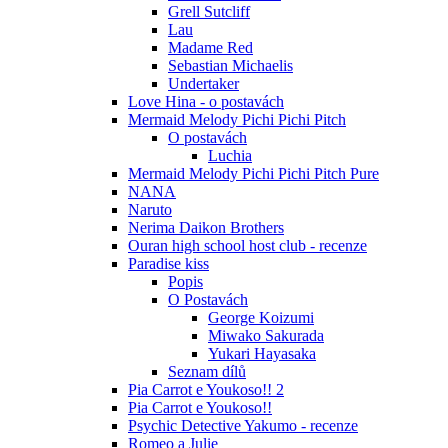
Grell Sutcliff
Lau
Madame Red
Sebastian Michaelis
Undertaker
Love Hina - o postavách
Mermaid Melody Pichi Pichi Pitch
O postavách
Luchia
Mermaid Melody Pichi Pichi Pitch Pure
NANA
Naruto
Nerima Daikon Brothers
Ouran high school host club - recenze
Paradise kiss
Popis
O Postavách
George Koizumi
Miwako Sakurada
Yukari Hayasaka
Seznam dílů
Pia Carrot e Youkoso!! 2
Pia Carrot e Youkoso!!
Psychic Detective Yakumo - recenze
Romeo a Julie