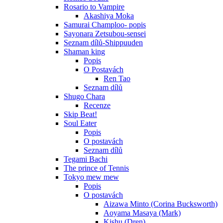
Rosario to Vampire
Akashiya Moka
Samurai Champloo- popis
Sayonara Zetsubou-sensei
Seznam dílů-Shippuuden
Shaman king
Popis
O Postavách
Ren Tao
Seznam dílů
Shugo Chara
Recenze
Skip Beat!
Soul Eater
Popis
O postavách
Seznam dílů
Tegami Bachi
The prince of Tennis
Tokyo mew mew
Popis
O postavách
Aizawa Minto (Corina Bucksworth)
Aoyama Masaya (Mark)
Kishu (Dren)