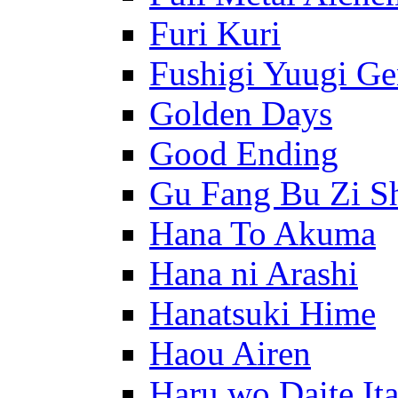
Furi Kuri
Fushigi Yuugi G
Golden Days
Good Ending
Gu Fang Bu Zi S
Hana To Akuma
Hana ni Arashi
Hanatsuki Hime
Haou Airen
Haru wo Daite It