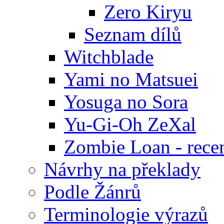
Zero Kiryu
Seznam dílů
Witchblade
Yami no Matsuei
Yosuga no Sora
Yu-Gi-Oh ZeXal
Zombie Loan - rece
Návrhy na překlady
Podle Žánrů
Terminologie výrazů