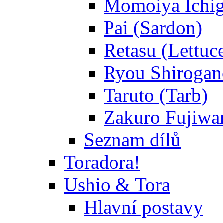
Momoiya Ichig
Pai (Sardon)
Retasu (Lettuc
Ryou Shirogane
Taruto (Tarb)
Zakuro Fujiwar
Seznam dílů
Toradora!
Ushio & Tora
Hlavní postavy