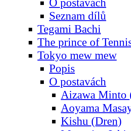
O postavách
Seznam dílů
Tegami Bachi
The prince of Tenni
Tokyo mew mew
Popis
O postavách
Aizawa Minto 
Aoyama Masay
Kishu (Dren)