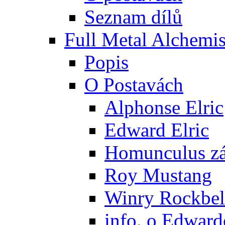
Seznam dílů
Full Metal Alchemis
Popis
O Postavách
Alphonse Elric
Edward Elric
Homunculus zák
Roy Mustang
Winry Rockbel
info. o Edward