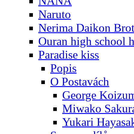
NANA
Naruto
Nerima Daikon Brot
Ouran high school h
Paradise kiss
Popis
O Postavách
George Koizu
Miwako Sakur
Yukari Hayasa