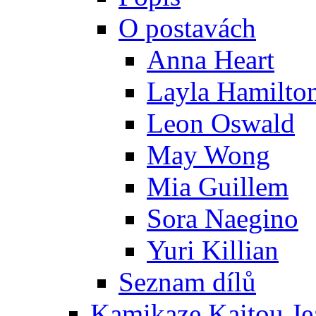
O postavách
Anna Heart
Layla Hamilto
Leon Oswald
May Wong
Mia Guillem
Sora Naegino
Yuri Killian
Seznam dílů
Kamikaze Kaitou Je