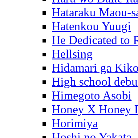
Hataraku Maou-s
Hatenkou Yuugi
He Dedicated to 
Hellsing
Hidamari ga Kik
High school debu
Himegoto Asobi
Honey X Honey 
Horimiya
Hoshi no Yakata