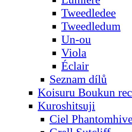
Tweedledee
Tweedledum
Un-ou
Viola
Éclair
Seznam dílů
Koisuru Boukun rec
Kuroshitsuji
Ciel Phantomhiv