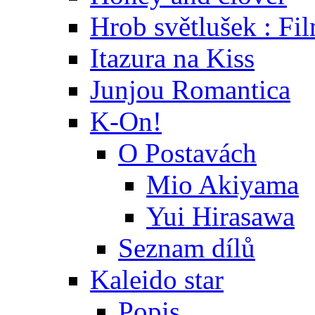
Hrob světlušek : Fi
Itazura na Kiss
Junjou Romantica
K-On!
O Postavách
Mio Akiyama
Yui Hirasawa
Seznam dílů
Kaleido star
Popis