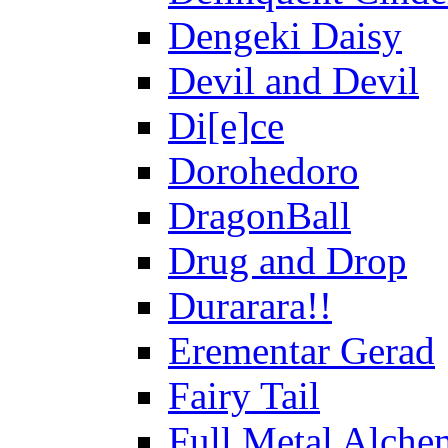
Dengeki Daisy
Devil and Devil
Di[e]ce
Dorohedoro
DragonBall
Drug and Drop
Durarara!!
Erementar Gerad
Fairy Tail
Full Metal Alche