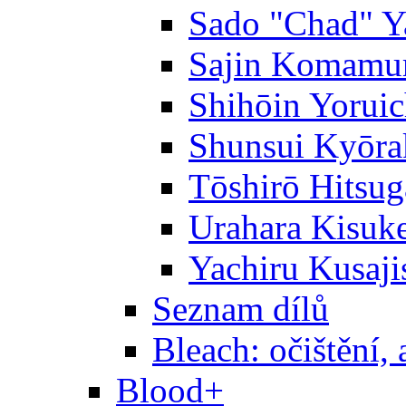
Sado "Chad" Y
Sajin Komamu
Shihōin Yoruic
Shunsui Kyōra
Tōshirō Hitsu
Urahara Kisuk
Yachiru Kusaji
Seznam dílů
Bleach: očištění, 
Blood+