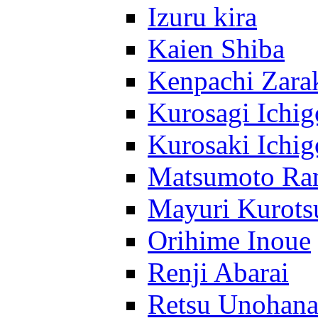
Izuru kira
Kaien Shiba
Kenpachi Zara
Kurosagi Ichig
Kurosaki Ichig
Matsumoto Ra
Mayuri Kurots
Orihime Inoue
Renji Abarai
Retsu Unohan