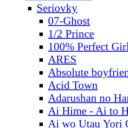
Seriovky
07-Ghost
1/2 Prince
100% Perfect Gir
ARES
Absolute boyfrie
Acid Town
Adarushan no H
Ai Hime - Ai to 
Ai wo Utau Yori 