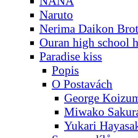
NANA
Naruto
Nerima Daikon Brot
Ouran high school h
Paradise kiss
Popis
O Postavách
George Koizu
Miwako Sakur
Yukari Hayasa