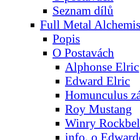
Seznam dílů
Full Metal Alchemis
Popis
O Postavách
Alphonse Elric
Edward Elric
Homunculus zák
Roy Mustang
Winry Rockbel
info. o Edward