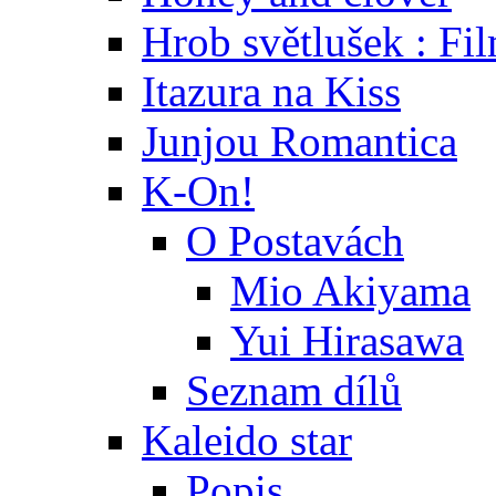
Hrob světlušek : Fi
Itazura na Kiss
Junjou Romantica
K-On!
O Postavách
Mio Akiyama
Yui Hirasawa
Seznam dílů
Kaleido star
Popis