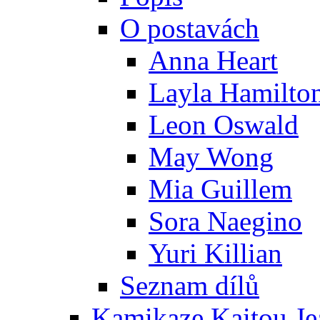
O postavách
Anna Heart
Layla Hamilto
Leon Oswald
May Wong
Mia Guillem
Sora Naegino
Yuri Killian
Seznam dílů
Kamikaze Kaitou Je