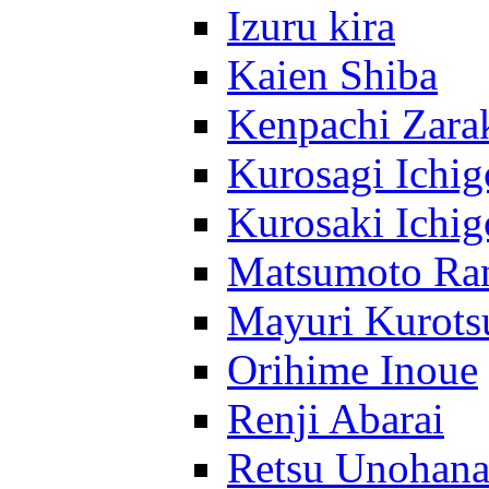
Izuru kira
Kaien Shiba
Kenpachi Zara
Kurosagi Ichig
Kurosaki Ichig
Matsumoto Ra
Mayuri Kurots
Orihime Inoue
Renji Abarai
Retsu Unohan