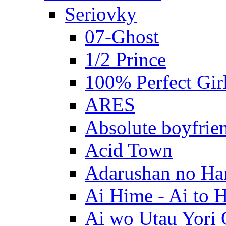
Seriovky
07-Ghost
1/2 Prince
100% Perfect Gir
ARES
Absolute boyfrie
Acid Town
Adarushan no H
Ai Hime - Ai to 
Ai wo Utau Yori 