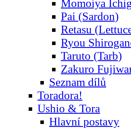
Momoiya Ichig
Pai (Sardon)
Retasu (Lettuc
Ryou Shirogane
Taruto (Tarb)
Zakuro Fujiwar
Seznam dílů
Toradora!
Ushio & Tora
Hlavní postavy