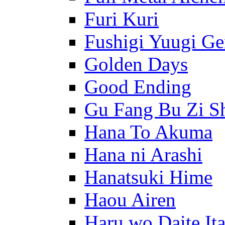
Furi Kuri
Fushigi Yuugi G
Golden Days
Good Ending
Gu Fang Bu Zi S
Hana To Akuma
Hana ni Arashi
Hanatsuki Hime
Haou Airen
Haru wo Daite It