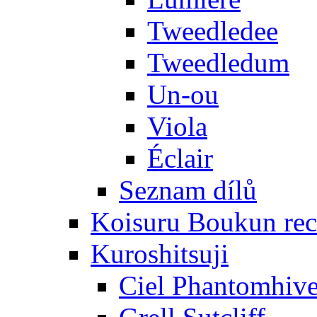
Tweedledee
Tweedledum
Un-ou
Viola
Éclair
Seznam dílů
Koisuru Boukun rec
Kuroshitsuji
Ciel Phantomhiv