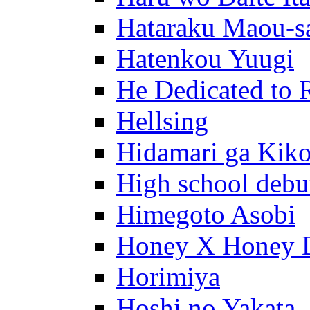
Hataraku Maou-s
Hatenkou Yuugi
He Dedicated to 
Hellsing
Hidamari ga Kik
High school debu
Himegoto Asobi
Honey X Honey 
Horimiya
Hoshi no Yakata