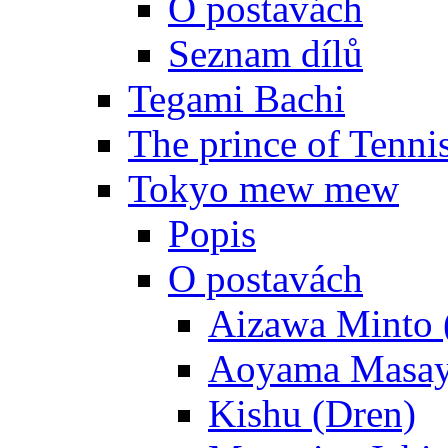
O postavách
Seznam dílů
Tegami Bachi
The prince of Tenni
Tokyo mew mew
Popis
O postavách
Aizawa Minto 
Aoyama Masay
Kishu (Dren)