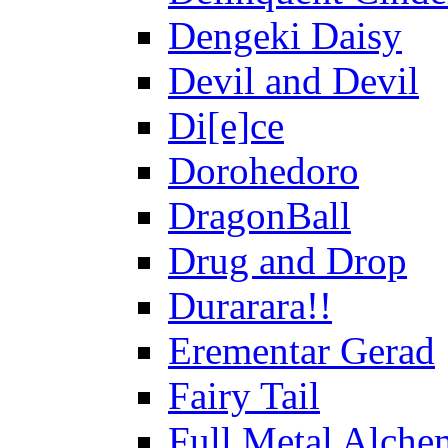
Dengeki Daisy
Devil and Devil
Di[e]ce
Dorohedoro
DragonBall
Drug and Drop
Durarara!!
Erementar Gerad
Fairy Tail
Full Metal Alche