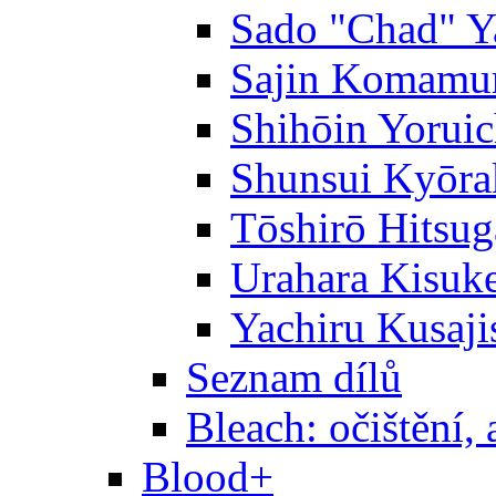
Sado "Chad" Y
Sajin Komamu
Shihōin Yoruic
Shunsui Kyōra
Tōshirō Hitsu
Urahara Kisuk
Yachiru Kusaji
Seznam dílů
Bleach: očištění, 
Blood+