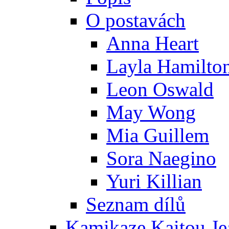
O postavách
Anna Heart
Layla Hamilto
Leon Oswald
May Wong
Mia Guillem
Sora Naegino
Yuri Killian
Seznam dílů
Kamikaze Kaitou Je