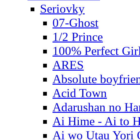
Seriovky
07-Ghost
1/2 Prince
100% Perfect Gir
ARES
Absolute boyfrie
Acid Town
Adarushan no H
Ai Hime - Ai to 
Ai wo Utau Yori 