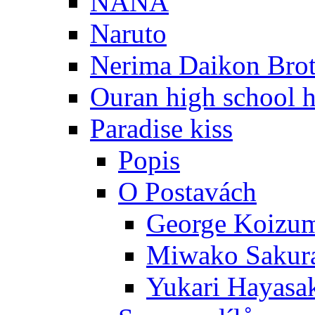
NANA
Naruto
Nerima Daikon Brot
Ouran high school h
Paradise kiss
Popis
O Postavách
George Koizu
Miwako Sakur
Yukari Hayasa