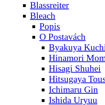
Blassreiter
Bleach
Popis
O Postavách
Byakuya Kuch
Hinamori Mo
Hisagi Shuhei
Hitsugaya Tou
Ichimaru Gin
Ishida Uryuu