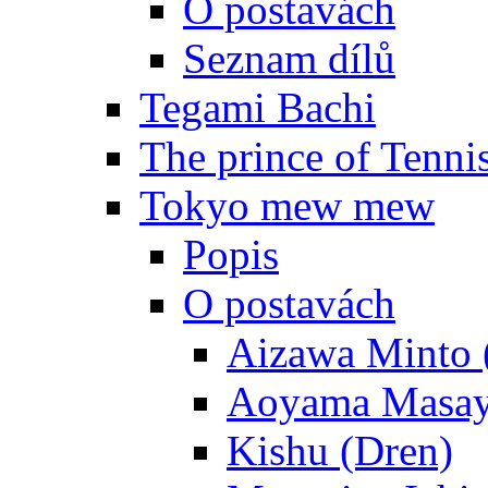
O postavách
Seznam dílů
Tegami Bachi
The prince of Tenni
Tokyo mew mew
Popis
O postavách
Aizawa Minto 
Aoyama Masay
Kishu (Dren)