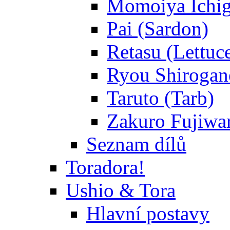
Momoiya Ichig
Pai (Sardon)
Retasu (Lettuc
Ryou Shirogane
Taruto (Tarb)
Zakuro Fujiwar
Seznam dílů
Toradora!
Ushio & Tora
Hlavní postavy