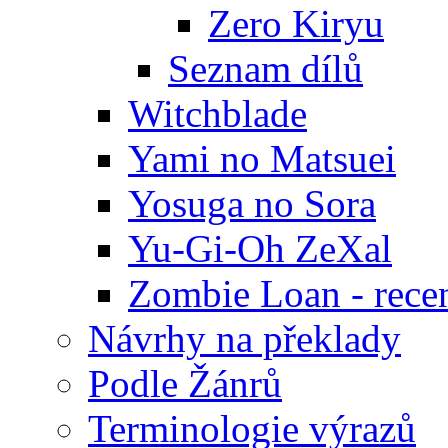
Zero Kiryu
Seznam dílů
Witchblade
Yami no Matsuei
Yosuga no Sora
Yu-Gi-Oh ZeXal
Zombie Loan - rece
Návrhy na překlady
Podle Žánrů
Terminologie výrazů