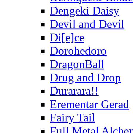
Dengeki Daisy
Devil and Devil
Di[e]ce
Dorohedoro
DragonBall
Drug and Drop
Durarara!!
Erementar Gerad
Fairy Tail
Full Metal Alche