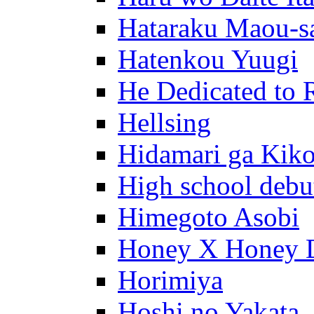
Hataraku Maou-s
Hatenkou Yuugi
He Dedicated to 
Hellsing
Hidamari ga Kik
High school debu
Himegoto Asobi
Honey X Honey 
Horimiya
Hoshi no Yakata