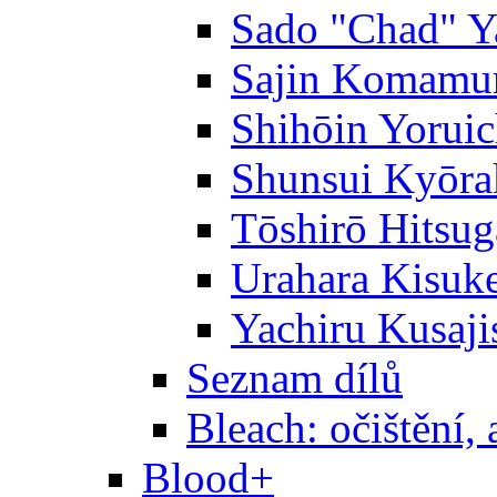
Sado "Chad" Y
Sajin Komamu
Shihōin Yoruic
Shunsui Kyōra
Tōshirō Hitsu
Urahara Kisuk
Yachiru Kusaji
Seznam dílů
Bleach: očištění, 
Blood+