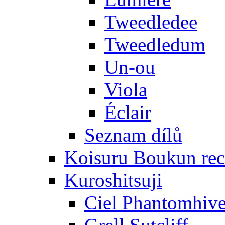
Tweedledee
Tweedledum
Un-ou
Viola
Éclair
Seznam dílů
Koisuru Boukun rec
Kuroshitsuji
Ciel Phantomhiv