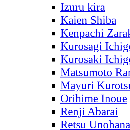
Izuru kira
Kaien Shiba
Kenpachi Zara
Kurosagi Ichig
Kurosaki Ichig
Matsumoto Ra
Mayuri Kurots
Orihime Inoue
Renji Abarai
Retsu Unohan