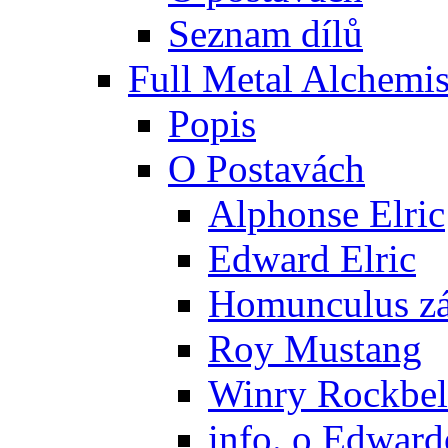
Seznam dílů
Full Metal Alchemis
Popis
O Postavách
Alphonse Elric
Edward Elric
Homunculus zák
Roy Mustang
Winry Rockbel
info. o Edward