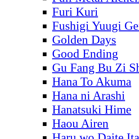
Furi Kuri
Fushigi Yuugi G
Golden Days
Good Ending
Gu Fang Bu Zi S
Hana To Akuma
Hana ni Arashi
Hanatsuki Hime
Haou Airen
Haru wo Daite It