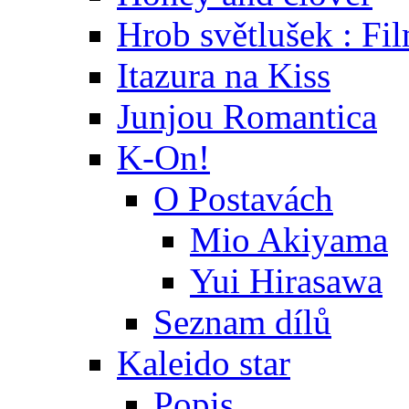
Hrob světlušek : Fi
Itazura na Kiss
Junjou Romantica
K-On!
O Postavách
Mio Akiyama
Yui Hirasawa
Seznam dílů
Kaleido star
Popis