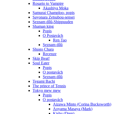
Rosario to Vampire
Akashiya Moka
Samurai Champloo- popis
Sayonara Zetsubou-sensei
Seznam dílů-Shippuuden
Shaman king
Popis
O Postavách
Ren Tao
Seznam dílů
Shugo Chara
Recenze
Skip Beat!
Soul Eater
Popis
O postavách
Seznam dílů
Tegami Bachi
The prince of Tennis
Tokyo mew mew
Popis
O postavách
Aizawa Minto (Corina Bucksworth)
Aoyama Masaya (Mark)
Kishu (Dren)