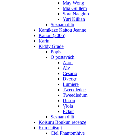
May Wong
Mia Guillem
Sora Naegino
Yuri Killian
Seznam dílů
Kamikaze Kaitou Jeanne
Kanon (2006)
Karin
Kiddy Grade
Popis
O postavách
A-ou
Alv
Cesario
Dvergr
Lumiere
Tweedledee
Tweedledum
Un-ou
Viola
Éclair
Seznam dílů
Koisuru Boukun recenze
Kuroshitsuji
Ciel Phantomhive