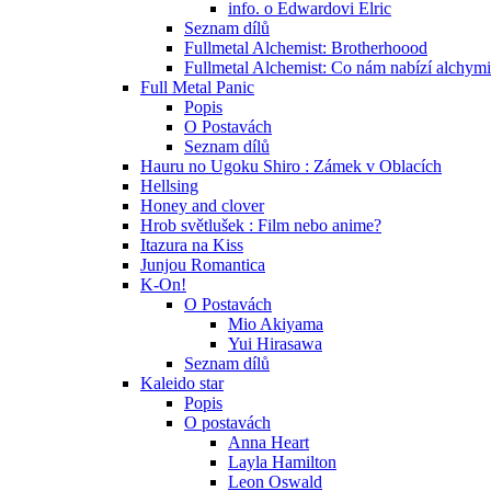
info. o Edwardovi Elric
Seznam dílů
Fullmetal Alchemist: Brotherhoood
Fullmetal Alchemist: Co nám nabízí alchym
Full Metal Panic
Popis
O Postavách
Seznam dílů
Hauru no Ugoku Shiro : Zámek v Oblacích
Hellsing
Honey and clover
Hrob světlušek : Film nebo anime?
Itazura na Kiss
Junjou Romantica
K-On!
O Postavách
Mio Akiyama
Yui Hirasawa
Seznam dílů
Kaleido star
Popis
O postavách
Anna Heart
Layla Hamilton
Leon Oswald