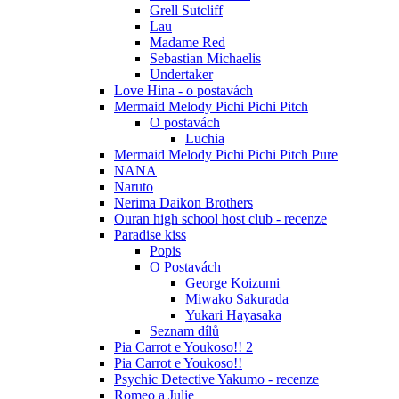
Grell Sutcliff
Lau
Madame Red
Sebastian Michaelis
Undertaker
Love Hina - o postavách
Mermaid Melody Pichi Pichi Pitch
O postavách
Luchia
Mermaid Melody Pichi Pichi Pitch Pure
NANA
Naruto
Nerima Daikon Brothers
Ouran high school host club - recenze
Paradise kiss
Popis
O Postavách
George Koizumi
Miwako Sakurada
Yukari Hayasaka
Seznam dílů
Pia Carrot e Youkoso!! 2
Pia Carrot e Youkoso!!
Psychic Detective Yakumo - recenze
Romeo a Julie