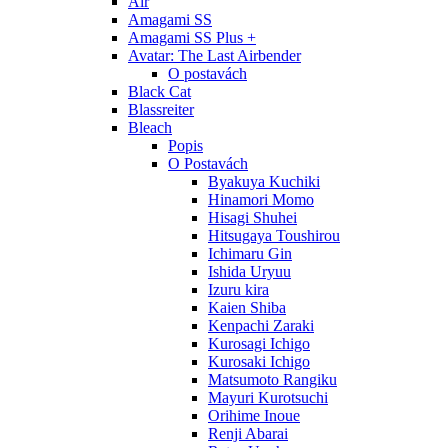
Air
Amagami SS
Amagami SS Plus +
Avatar: The Last Airbender
O postavách
Black Cat
Blassreiter
Bleach
Popis
O Postavách
Byakuya Kuchiki
Hinamori Momo
Hisagi Shuhei
Hitsugaya Toushirou
Ichimaru Gin
Ishida Uryuu
Izuru kira
Kaien Shiba
Kenpachi Zaraki
Kurosagi Ichigo
Kurosaki Ichigo
Matsumoto Rangiku
Mayuri Kurotsuchi
Orihime Inoue
Renji Abarai