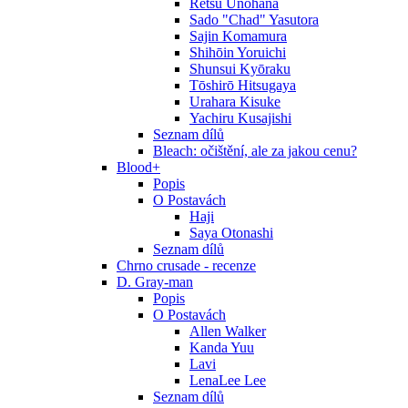
Retsu Unohana
Sado "Chad" Yasutora
Sajin Komamura
Shihōin Yoruichi
Shunsui Kyōraku
Tōshirō Hitsugaya
Urahara Kisuke
Yachiru Kusajishi
Seznam dílů
Bleach: očištění, ale za jakou cenu?
Blood+
Popis
O Postavách
Haji
Saya Otonashi
Seznam dílů
Chrno crusade - recenze
D. Gray-man
Popis
O Postavách
Allen Walker
Kanda Yuu
Lavi
LenaLee Lee
Seznam dílů