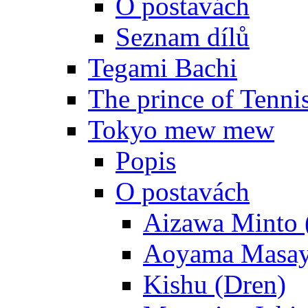
O postavách
Seznam dílů
Tegami Bachi
The prince of Tenni
Tokyo mew mew
Popis
O postavách
Aizawa Minto 
Aoyama Masay
Kishu (Dren)