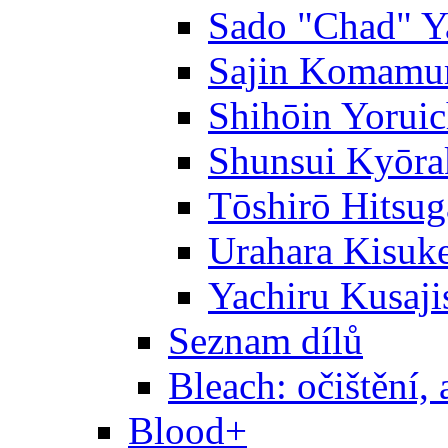
Sado "Chad" Y
Sajin Komamu
Shihōin Yoruic
Shunsui Kyōra
Tōshirō Hitsu
Urahara Kisuk
Yachiru Kusaji
Seznam dílů
Bleach: očištění, 
Blood+