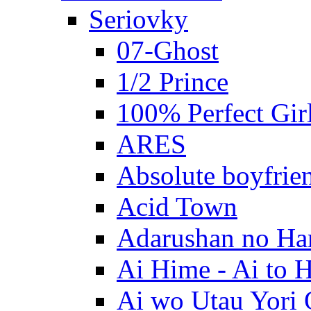
Seriovky
07-Ghost
1/2 Prince
100% Perfect Gir
ARES
Absolute boyfrie
Acid Town
Adarushan no H
Ai Hime - Ai to 
Ai wo Utau Yori 