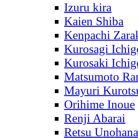
Izuru kira
Kaien Shiba
Kenpachi Zara
Kurosagi Ichig
Kurosaki Ichig
Matsumoto Ra
Mayuri Kurots
Orihime Inoue
Renji Abarai
Retsu Unohan