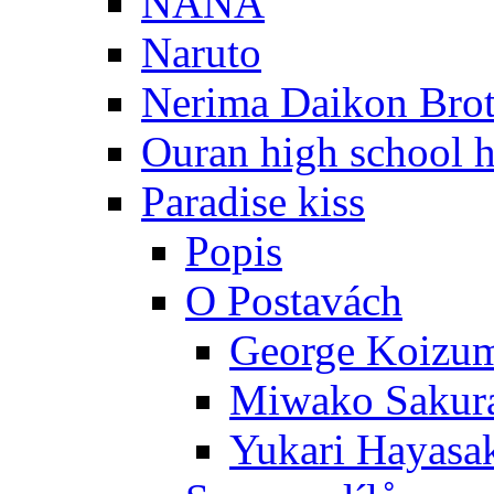
NANA
Naruto
Nerima Daikon Brot
Ouran high school h
Paradise kiss
Popis
O Postavách
George Koizu
Miwako Sakur
Yukari Hayasa