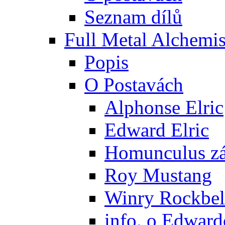
Seznam dílů
Full Metal Alchemis
Popis
O Postavách
Alphonse Elric
Edward Elric
Homunculus zák
Roy Mustang
Winry Rockbel
info. o Edward