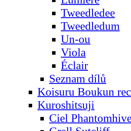
Tweedledee
Tweedledum
Un-ou
Viola
Éclair
Seznam dílů
Koisuru Boukun rec
Kuroshitsuji
Ciel Phantomhiv