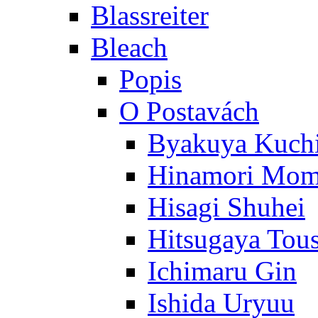
Blassreiter
Bleach
Popis
O Postavách
Byakuya Kuch
Hinamori Mo
Hisagi Shuhei
Hitsugaya Tou
Ichimaru Gin
Ishida Uryuu