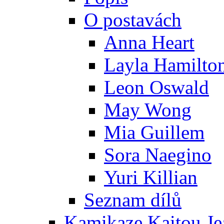
O postavách
Anna Heart
Layla Hamilto
Leon Oswald
May Wong
Mia Guillem
Sora Naegino
Yuri Killian
Seznam dílů
Kamikaze Kaitou Je