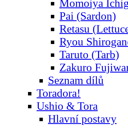
Momoiya Ichig
Pai (Sardon)
Retasu (Lettuc
Ryou Shirogane
Taruto (Tarb)
Zakuro Fujiwar
Seznam dílů
Toradora!
Ushio & Tora
Hlavní postavy