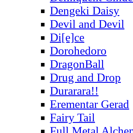
Dengeki Daisy
Devil and Devil
Di[e]ce
Dorohedoro
DragonBall
Drug and Drop
Durarara!!
Erementar Gerad
Fairy Tail
Full Metal Alche