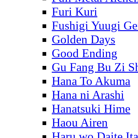
Furi Kuri
Fushigi Yuugi G
Golden Days
Good Ending
Gu Fang Bu Zi S
Hana To Akuma
Hana ni Arashi
Hanatsuki Hime
Haou Airen
Haru wo Daite It