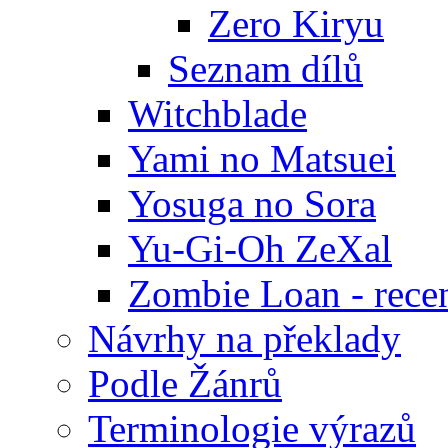
Zero Kiryu
Seznam dílů
Witchblade
Yami no Matsuei
Yosuga no Sora
Yu-Gi-Oh ZeXal
Zombie Loan - rece
Návrhy na překlady
Podle Žánrů
Terminologie výrazů