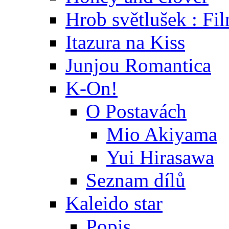
Hrob světlušek : Fi
Itazura na Kiss
Junjou Romantica
K-On!
O Postavách
Mio Akiyama
Yui Hirasawa
Seznam dílů
Kaleido star
Popis