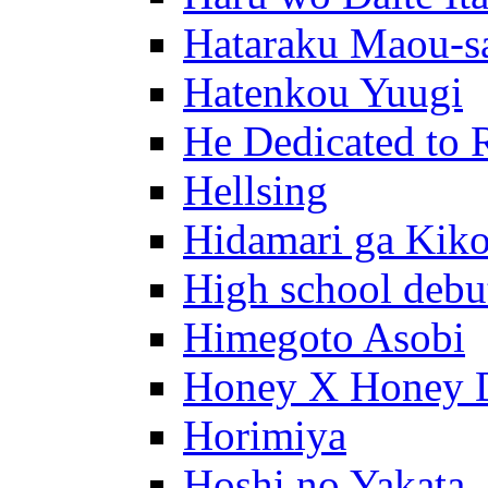
Hataraku Maou-s
Hatenkou Yuugi
He Dedicated to 
Hellsing
Hidamari ga Kik
High school debu
Himegoto Asobi
Honey X Honey 
Horimiya
Hoshi no Yakata