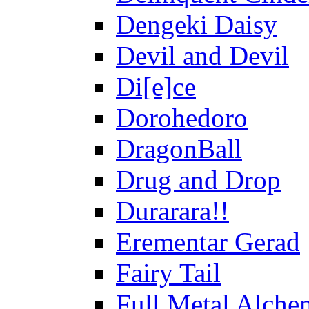
Dengeki Daisy
Devil and Devil
Di[e]ce
Dorohedoro
DragonBall
Drug and Drop
Durarara!!
Erementar Gerad
Fairy Tail
Full Metal Alche