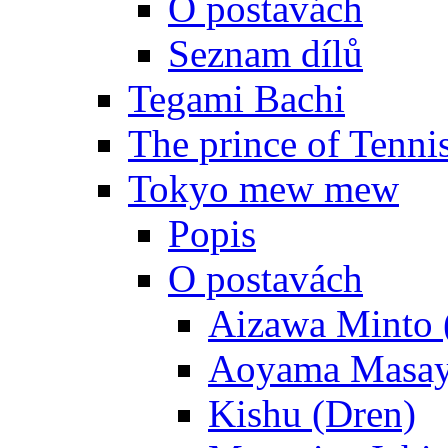
O postavách
Seznam dílů
Tegami Bachi
The prince of Tenni
Tokyo mew mew
Popis
O postavách
Aizawa Minto 
Aoyama Masay
Kishu (Dren)