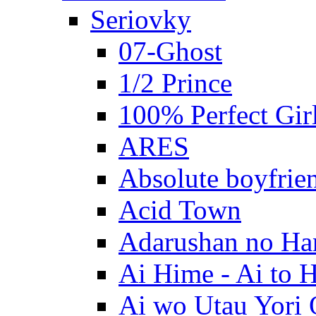
Seriovky
07-Ghost
1/2 Prince
100% Perfect Gir
ARES
Absolute boyfrie
Acid Town
Adarushan no H
Ai Hime - Ai to 
Ai wo Utau Yori 