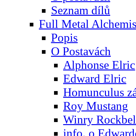
Seznam dílů
Full Metal Alchemis
Popis
O Postavách
Alphonse Elric
Edward Elric
Homunculus zák
Roy Mustang
Winry Rockbel
info. o Edward