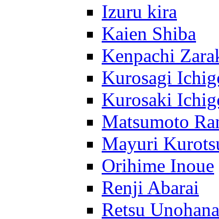
Izuru kira
Kaien Shiba
Kenpachi Zara
Kurosagi Ichig
Kurosaki Ichig
Matsumoto Ra
Mayuri Kurots
Orihime Inoue
Renji Abarai
Retsu Unohan