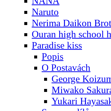
NANA
Naruto
Nerima Daikon Brot
Ouran high school h
Paradise kiss
Popis
O Postavách
George Koizu
Miwako Sakur
Yukari Hayasa