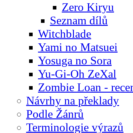
Zero Kiryu
Seznam dílů
Witchblade
Yami no Matsuei
Yosuga no Sora
Yu-Gi-Oh ZeXal
Zombie Loan - rece
Návrhy na překlady
Podle Žánrů
Terminologie výrazů