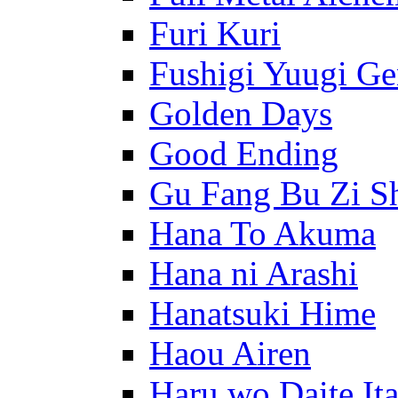
Furi Kuri
Fushigi Yuugi G
Golden Days
Good Ending
Gu Fang Bu Zi S
Hana To Akuma
Hana ni Arashi
Hanatsuki Hime
Haou Airen
Haru wo Daite It