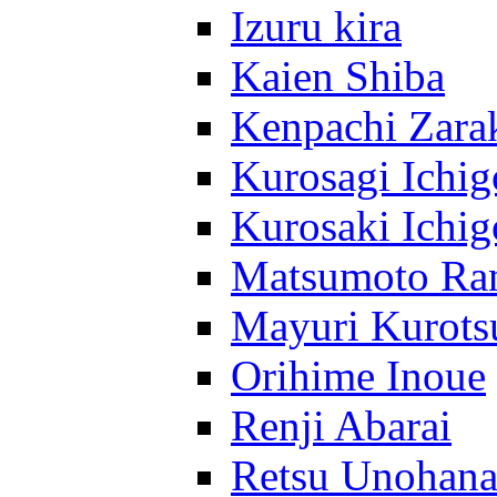
Izuru kira
Kaien Shiba
Kenpachi Zara
Kurosagi Ichig
Kurosaki Ichig
Matsumoto Ra
Mayuri Kurots
Orihime Inoue
Renji Abarai
Retsu Unohan