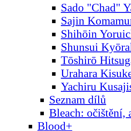
Sado "Chad" Y
Sajin Komamu
Shihōin Yoruic
Shunsui Kyōra
Tōshirō Hitsu
Urahara Kisuk
Yachiru Kusaji
Seznam dílů
Bleach: očištění, 
Blood+