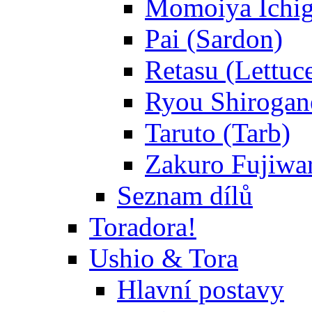
Momoiya Ichig
Pai (Sardon)
Retasu (Lettuc
Ryou Shirogane
Taruto (Tarb)
Zakuro Fujiwar
Seznam dílů
Toradora!
Ushio & Tora
Hlavní postavy