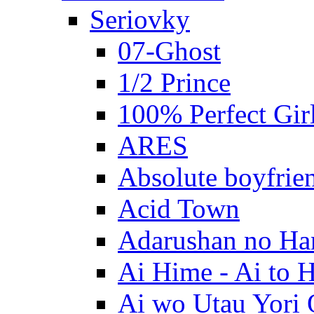
Seriovky
07-Ghost
1/2 Prince
100% Perfect Gir
ARES
Absolute boyfrie
Acid Town
Adarushan no H
Ai Hime - Ai to 
Ai wo Utau Yori 