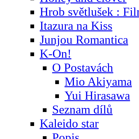
Hrob světlušek : Fi
Itazura na Kiss
Junjou Romantica
K-On!
O Postavách
Mio Akiyama
Yui Hirasawa
Seznam dílů
Kaleido star
Popis