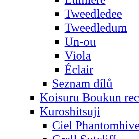
Tweedledee
Tweedledum
Un-ou
Viola
Éclair
Seznam dílů
Koisuru Boukun rec
Kuroshitsuji
Ciel Phantomhiv