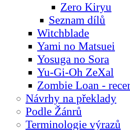
Zero Kiryu
Seznam dílů
Witchblade
Yami no Matsuei
Yosuga no Sora
Yu-Gi-Oh ZeXal
Zombie Loan - rece
Návrhy na překlady
Podle Žánrů
Terminologie výrazů