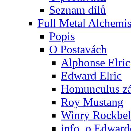
Seznam dílů
Full Metal Alchemis
Popis
O Postavách
Alphonse Elric
Edward Elric
Homunculus zák
Roy Mustang
Winry Rockbel
info. o Edward