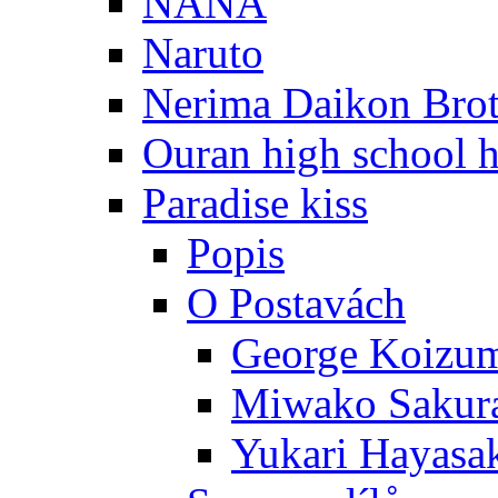
NANA
Naruto
Nerima Daikon Brot
Ouran high school h
Paradise kiss
Popis
O Postavách
George Koizu
Miwako Sakur
Yukari Hayasa