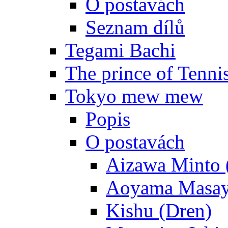
O postavách
Seznam dílů
Tegami Bachi
The prince of Tenni
Tokyo mew mew
Popis
O postavách
Aizawa Minto 
Aoyama Masay
Kishu (Dren)