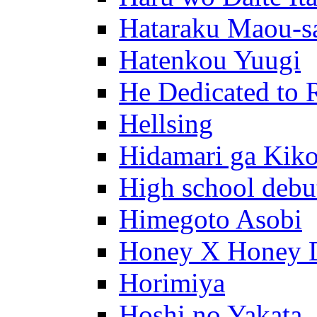
Hataraku Maou-s
Hatenkou Yuugi
He Dedicated to 
Hellsing
Hidamari ga Kik
High school debu
Himegoto Asobi
Honey X Honey 
Horimiya
Hoshi no Yakata