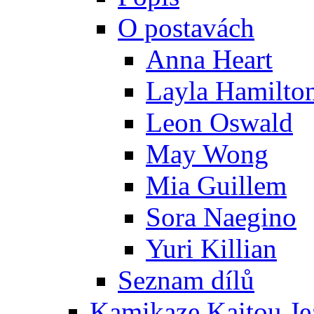
O postavách
Anna Heart
Layla Hamilto
Leon Oswald
May Wong
Mia Guillem
Sora Naegino
Yuri Killian
Seznam dílů
Kamikaze Kaitou Je