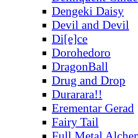
Dengeki Daisy
Devil and Devil
Di[e]ce
Dorohedoro
DragonBall
Drug and Drop
Durarara!!
Erementar Gerad
Fairy Tail
Full Metal Alche