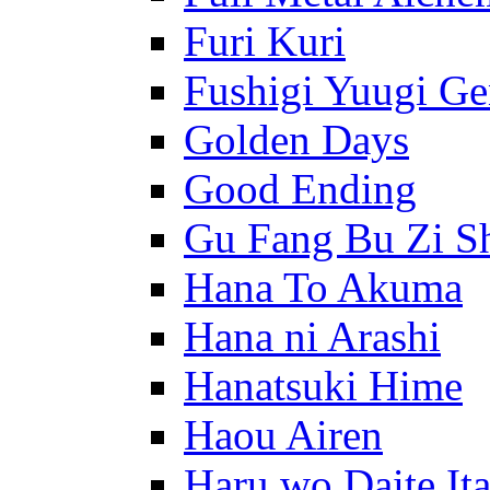
Furi Kuri
Fushigi Yuugi G
Golden Days
Good Ending
Gu Fang Bu Zi S
Hana To Akuma
Hana ni Arashi
Hanatsuki Hime
Haou Airen
Haru wo Daite It